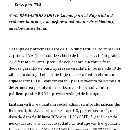
Euro
plus TVA
.
Notă:
BMW
435DD XDRIVE Coupe, potrivit Raportului de
evaluare întocmit, este nefuncțional (motor de schimbat),
anvelope stare bună
.
Garanția de participare este de 10% din prețul de pornire și nu
cuprinde TVA (la cursul de schimb de la data efectuării plații),
iar diferența de preț (prețul de adjudecare din care a fost
dedusă garanția de participare) se va achita în termen de 10 de
zile de la data ședinței de licitație în care a fost declarat un
adjudecatar. Cursul valutar valabil pentru ședința de licitație și
determinarea prețului de adjudecare este cursul valutar
publicat pe site BNR în preziua ședinței de licitație.
Licitația va fi organizată la sediul administratorului judiciar din
Bucuresti, Bd. Aviatorilor, nr. 52, ap. 1-2, parter, sector 1, în
data de data de 18 iunie 2024 ora 11:00 (GMT+2), iar în caz de
neadjudecare, următoarele ședințe de licitație vor fi organizate
în data de 25 iunie 2024, 02.07.2024, și respectiv, 09.07.2024, în