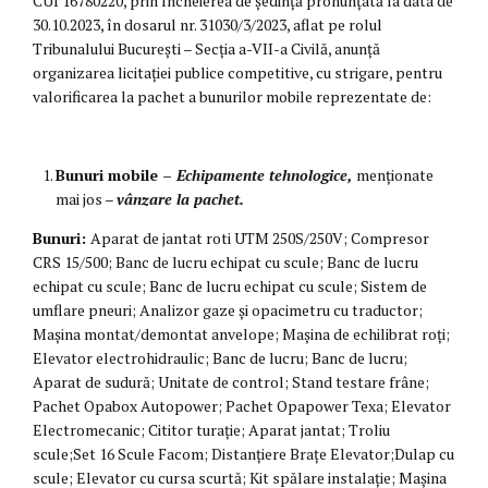
CUI 16780220, prin Încheierea de ședință pronunţată la data de
30.10.2023, în dosarul nr. 31030/3/2023, aflat pe rolul
Tribunalului București – Secţia a-VII-a Civilă, anunță
organizarea licitației publice competitive, cu strigare, pentru
valorificarea la pachet a bunurilor mobile reprezentate de:
Bunuri mobile
–
Echipamente tehnologice
,
menționate
mai jos –
vânzare la pachet.
Bunuri:
Aparat de jantat roti UTM 250S/250V; Compresor
CRS 15/500; Banc de lucru echipat cu scule; Banc de lucru
echipat cu scule; Banc de lucru echipat cu scule; Sistem de
umflare pneuri; Analizor gaze și opacimetru cu traductor;
Mașina montat/demontat anvelope; Mașina de echilibrat roți;
Elevator electrohidraulic; Banc de lucru; Banc de lucru;
Aparat de sudură; Unitate de control; Stand testare frâne;
Pachet Opabox Autopower; Pachet Opapower Texa; Elevator
Electromecanic; Cititor turație; Aparat jantat; Troliu
scule;Set 16 Scule Facom; Distanțiere Brațe Elevator;Dulap cu
scule; Elevator cu cursa scurtă; Kit spălare instalație; Mașina