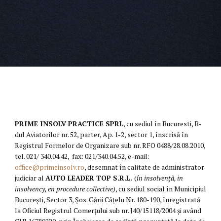
PRIME INSOLV PRACTICE SPRL
, cu sediul în Bucuresti, B-
dul Aviatorilor nr. 52, parter, Ap. 1-2, sector 1, înscrisă în
Registrul Formelor de Organizare sub nr. RFO 0488/28.08.2010,
tel. 021/ 340.04.42, fax: 021/340.04.52, e-mail:
office@primeinsolv.ro
, desemnat în calitate de administrator
judiciar al
AUTO LEADER TOP S.R.L.
(
în insolvenţă, in
insolvency, en procedure collective)
, cu sediul social în Municipiul
București, Sector 3, Șos. Gării Cățelu Nr. 180-190, înregistrată
la Oficiul Registrul Comerțului sub nr. J40/15118/2004 și având