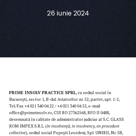
26 iunie 2024
PRIME INSOLV PRACTICE SPRL
, cu sediul social în
București, sector 1, B-dul Aviatorilor nr. 52, parter, apt. 1-2,
Tel/Fax +4 021 340 04 22 / +4 021 340 04 52, e-mail
office@primeinsolv.ro, CUI RO 27362568, RFO II 0488,
desemnatã în calitate de administrator judiciar al S.C. GLASS
ROM IMPEX S.R.L. (
în insolvență, in insolvency, en procedure
collective
), sediul social Popești Leordeni, Spl. UNIRII, Nr. 5B,