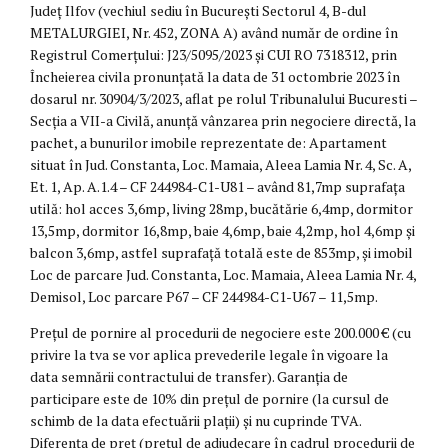
Județ Ilfov (vechiul sediu în București Sectorul 4, B-dul
METALURGIEI, Nr. 452, ZONA A) având număr de ordine în
Registrul Comerțului: J23/5095/2023 și CUI RO 7318312, prin
Încheierea civila pronunțată la data de 31 octombrie 2023 în
dosarul nr. 30904/3/2023, aflat pe rolul Tribunalului Bucuresti –
Secția a VII-a Civilă, anunță vânzarea prin negociere directă, la
pachet, a bunurilor imobile reprezentate de: Apartament
situat în Jud. Constanta, Loc. Mamaia, Aleea Lamia Nr. 4, Sc. A,
Et. 1, Ap. A.1.4 – CF 244984-C1-U81 – având 81,7mp suprafața
utilă: hol acces 3,6mp, living 28mp, bucătărie 6,4mp, dormitor
13,5mp, dormitor 16,8mp, baie 4,6mp, baie 4,2mp, hol 4,6mp și
balcon 3,6mp, astfel suprafață totală este de 853mp, și imobil
Loc de parcare Jud. Constanta, Loc. Mamaia, Aleea Lamia Nr. 4,
Demisol, Loc parcare P67 – CF 244984-C1-U67 – 11,5mp.
Prețul de pornire al procedurii de negociere este 200.000 € (cu
privire la tva se vor aplica prevederile legale în vigoare la
data semnării contractului de transfer). Garanția de
participare este de 10% din prețul de pornire (la cursul de
schimb de la data efectuării plații) și nu cuprinde TVA.
Diferența de preț (prețul de adjudecare în cadrul procedurii de