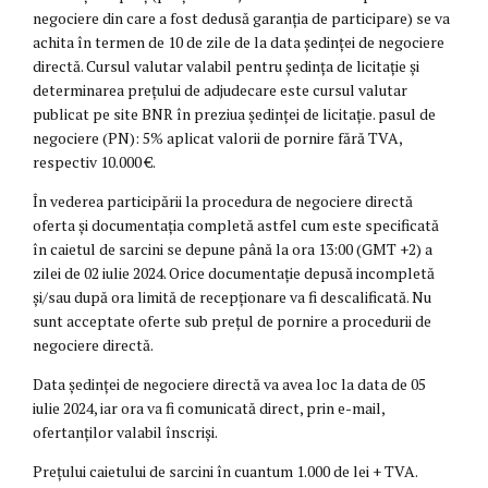
negociere din care a fost dedusă garanția de participare) se va
achita în termen de 10 de zile de la data ședinței de negociere
directă. Cursul valutar valabil pentru ședința de licitație și
determinarea prețului de adjudecare este cursul valutar
publicat pe site BNR în preziua ședinței de licitație. pasul de
negociere (PN): 5% aplicat valorii de pornire fără TVA,
respectiv 10.000 €.
În vederea participării la procedura de negociere directă
oferta și documentația completă astfel cum este specificată
în caietul de sarcini se depune până la ora 13:00 (GMT +2) a
zilei de 02 iulie 2024. Orice documentație depusă incompletă
și/sau după ora limită de recepționare va fi descalificată. Nu
sunt acceptate oferte sub prețul de pornire a procedurii de
negociere directă.
Data ședinței de negociere directă va avea loc la data de 05
iulie 2024, iar ora va fi comunicată direct, prin e-mail,
ofertanților valabil înscriși.
Prețului caietului de sarcini în cuantum 1.000 de lei + TVA.