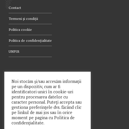
Contact
Termeni și condiții
Politica cookie
Politica de confidențialitate
UNPIR
TELEFON
Noi stocăm și/sau accesăm informații
pe un dispozitiv, cum ar fi
021.340.0442
identificatori unici în cookie-uri
pentru procesarea datelor cu
caracter personal. Puteți accepta sau
gestiona preferințele dvs. făcând clic
pe linkul de mai jos sau în orice
moment pe pagina cu Politica de
Copyright © Prime Insolv Practice SPRL 2021
confidențialitate.