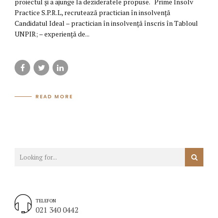
proiectul şi a ajunge la dezideratele propuse. Prime Insolv
Practice S.P.R.L, recrutează practician în insolvență
Candidatul Ideal – practician în insolvență înscris în Tabloul
UNPIR; – experiență de...
READ MORE
TELEFON
021 340 0442