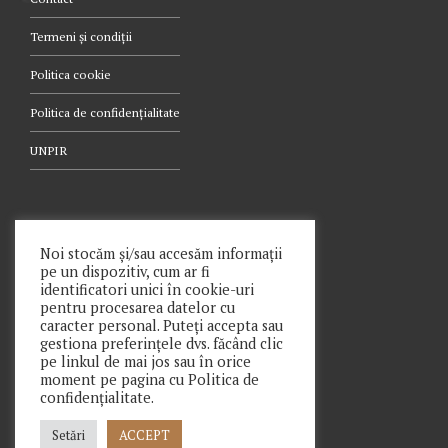
Termeni și condiții
Politica cookie
Politica de confidențialitate
UNPIR
TELEFON
Noi stocăm și/sau accesăm informații
pe un dispozitiv, cum ar fi
021.340.0442
identificatori unici în cookie-uri
pentru procesarea datelor cu
caracter personal. Puteți accepta sau
gestiona preferințele dvs. făcând clic
pe linkul de mai jos sau în orice
moment pe pagina cu Politica de
Copyright © Prime Insolv Practice SPRL 2021
confidențialitate.
Setări
ACCEPT