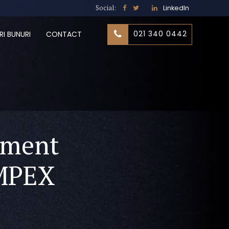
Social:
LinkedIn
021 340 0442
RI BUNURI
CONTACT
ament
MPEX