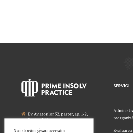
SERVICII
Administra
Bv. Aviatorilor 52, parter, ap. 1-2,
reorganizăr
Sector 1, Bucuresti
021 340 0442
Evaluarea 
Noi stocăm și/sau accesăm