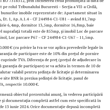
I RO 7318312, prin Încheierea civila pronunțată la data de
pe rolul Tribunalului Bucuresti – Secția a VII-a Civilă,
a bunurilor imobile reprezentate de: Apartament situat în
 A, Et. 1, Ap. A.1.4 – CF 244984-C1-U81 – având 81,7mp
ătărie 6,4mp, dormitor 13,5mp, dormitor 16,8mp, baie
l suprafață totală este de 853mp, și imobil Loc de parcare
misol, Loc parcare P67 – CF 244984-C1-U67 – 11,5mp.
.000 € (cu privire la tva se vor aplica prevederile legale în
Garanția de participare este de 10% din prețul de pornire
 nu cuprinde TVA. Diferența de preț (prețul de adjudecare în
ă garanția de participare) se va achita în termen de 10 de
valutar valabil pentru ședința de licitație și determinarea
 site BNR în preziua ședinței de licitație. pasul de
VA, respectiv 10.000 €.
rmează obiectul prezentului anunț, în vederea participării
e și documentația completă astfel cum este specificată în
ei de 13 iunie 2024. Orice documentație depusă incompletă