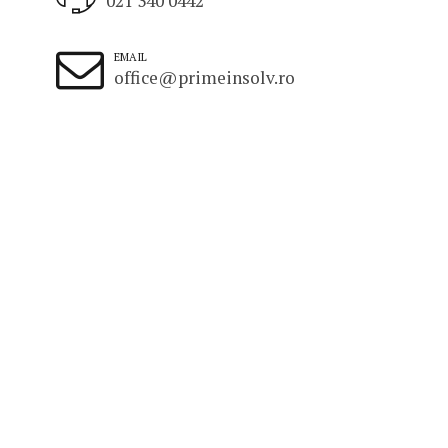
021 340 0442
EMAIL
office@primeinsolv.ro