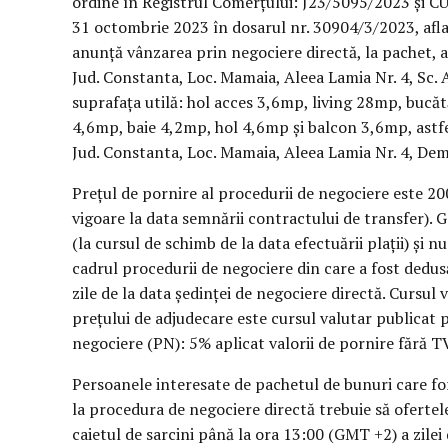
ordine în Registrul Comerțului: J23/5095/2023 și CU
31 octombrie 2023 în dosarul nr. 30904/3/2023, aflat 
anunță vânzarea prin negociere directă, la pachet, 
Jud. Constanta, Loc. Mamaia, Aleea Lamia Nr. 4, Sc.
suprafața utilă: hol acces 3,6mp, living 28mp, buc
4,6mp, baie 4,2mp, hol 4,6mp și balcon 3,6mp, astfe
Jud. Constanta, Loc. Mamaia, Aleea Lamia Nr. 4, De
Prețul de pornire al procedurii de negociere este 200
vigoare la data semnării contractului de transfer). 
(la cursul de schimb de la data efectuării plații) și
cadrul procedurii de negociere din care a fost dedus
zile de la data ședinței de negociere directă. Cursul 
prețului de adjudecare este cursul valutar publicat pe
negociere (PN): 5% aplicat valorii de pornire fără T
Persoanele interesate de pachetul de bunuri care fo
la procedura de negociere directă trebuie să ofertel
caietul de sarcini până la ora 13:00 (GMT +2) a zil