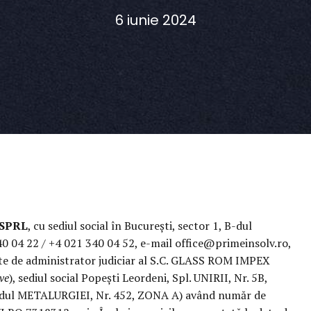
6 iunie 2024
 SPRL
, cu sediul social în București, sector 1, B-dul
 340 04 22 / +4 021 340 04 52, e-mail office@primeinsolv.ro,
te de administrator judiciar al S.C. GLASS ROM IMPEX
ive
), sediul social Popești Leordeni, Spl. UNIRII, Nr. 5B,
, B-dul METALURGIEI, Nr. 452, ZONA A) având număr de