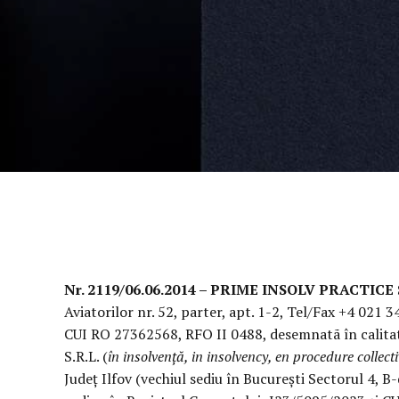
Nr. 2119/06.06.2014 – PRIME INSOLV PRACTICE
Aviatorilor nr. 52, parter, apt. 1-2, Tel/Fax +4 021
CUI RO 27362568, RFO II 0488, desemnatã în calita
S.R.L. (
în insolvență, in insolvency, en procedure collect
Județ Ilfov (vechiul sediu în București Sectorul 4