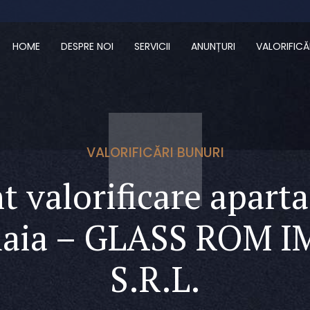
HOME
DESPRE NOI
SERVICII
ANUNȚURI
VALORIFICĂ
VALORIFICĂRI BUNURI
t valorificare apart
aia – GLASS ROM I
S.R.L.