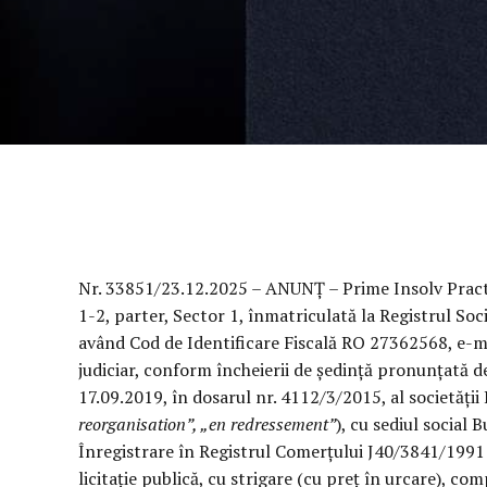
Nr. 33851/23.12.2025 – ANUNȚ – Prime Insolv Practice
1-2, parter, Sector 1, înmatriculată la Registrul Soc
având Cod de Identificare Fiscală RO 27362568, e-ma
judiciar, conform încheierii de ședință pronunțată de
17.09.2019, în dosarul nr. 4112/3/2015, al societății 
reorganisation”, „en redressement”
), cu sediul social 
Înregistrare în Registrul Comerțului J40/3841/1991
licitație publică, cu strigare (cu preț în urcare), co