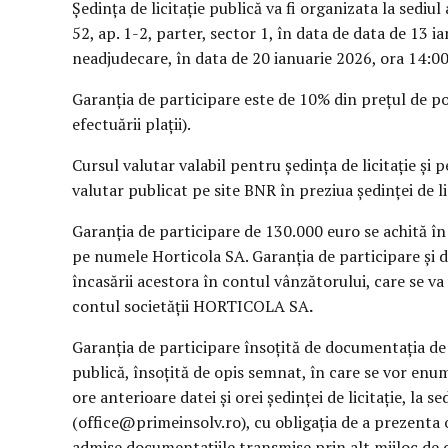
Ședința de licitație publică va fi organizata la sediul
52, ap. 1-2, parter, sector 1, în data de data de 13 
neadjudecare, în data de 20 ianuarie 2026, ora 14:
Garanția de participare este de 10% din prețul de por
efectuării plații).
Cursul valutar valabil pentru ședința de licitație și
valutar publicat pe site BNR în preziua ședinței de li
Garanția de participare de 130.000 euro se achită
pe numele Horticola SA. Garanția de participare și 
încasării acestora în contul vânzătorului, care se va
contul societății HORTICOLA SA
.
Garanția de participare însoțită de documentația de p
publică, însoțită de opis semnat, în care se vor en
ore anterioare datei și orei ședinței de licitație, la 
(office@primeinsolv.ro), cu obligația de a prezenta or
admise documentațiile transmise prin alt mijloc de