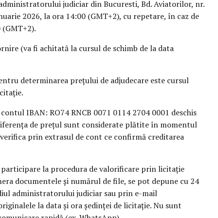
 administratorului judiciar din Bucuresti, Bd. Aviatorilor, nr.
ianuarie 2026, la ora 14:00 (GMT+2), cu repetare, în caz de
00 (GMT+2).
nire (va fi achitată la cursul de schimb de la data
 pentru determinarea prețului de adjudecare este cursul
citație.
 în contul IBAN: RO74 RNCB 0071 0114 2704 0001 deschis
diferența de prețul sunt considerate plătite în momentul
 verifica prin extrasul de cont ce confirmă creditarea
articipare la procedura de valorificare prin licitație
umera documentele și numărul de file, se pot depune cu 24
sediul administratorului judiciar sau prin e-mail
iginalele la data și ora ședinței de licitație. Nu sunt
 comunicare rapidă (ex. WhatsApp).