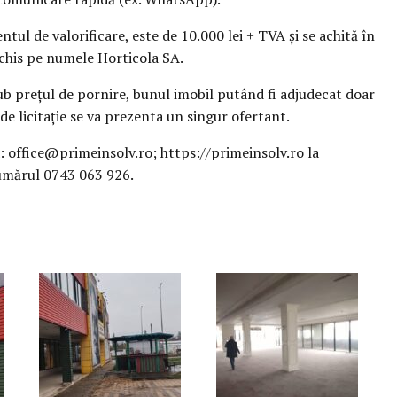
ntul de valorificare, este de 10.000 lei + TVA și se achită în
his pe numele Horticola SA.
sub prețul de pornire, bunul imobil putând fi adjudecat doar
de licitație se va prezenta un singur ofertant.
: office@primeinsolv.ro; https://primeinsolv.ro la
numărul 0743 063 926.