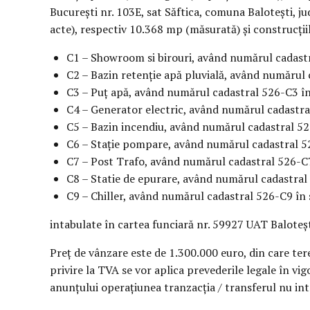
București nr. 103E, sat Săftica, comuna Balotești, ju
acte), respectiv 10.368 mp (măsurată) și construcțiil
C1 – Showroom si birouri, având numărul cadastr
C2 – Bazin retenție apă pluvială, având numărul 
C3 – Puț apă, având numărul cadastral 526-C3 în
C4 – Generator electric, având numărul cadastra
C5 – Bazin incendiu, având numărul cadastral 52
C6 – Stație pompare, având numărul cadastral 52
C7 – Post Trafo, având numărul cadastral 526-C7
C8 – Statie de epurare, având numărul cadastral
C9 – Chiller, având numărul cadastral 526-C9 în
intabulate în cartea funciară nr. 59927 UAT Baloteșt
Preț de vânzare este de 1.300.000 euro, din care te
privire la TVA se vor aplica prevederile legale în vi
anunțului operațiunea tranzacția / transferul nu int