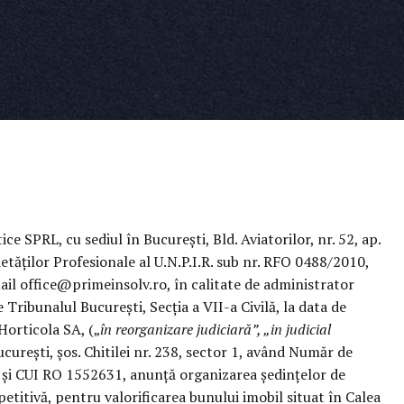
 SPRL, cu sediul în București, Bld. Aviatorilor, nr. 52, ap.
ietăților Profesionale al U.N.P.I.R. sub nr. RFO 0488/2010,
il office@primeinsolv.ro, în calitate de administrator
 Tribunalul București, Secția a VII-a Civilă, la data de
Horticola SA, („
în reorganizare judiciară”, „in judicial
București, șos. Chitilei nr. 238, sector 1, având Număr de
 și CUI RO 1552631, anunță organizarea ședințelor de
mpetitivă, pentru valorificarea bunului imobil situat în Calea