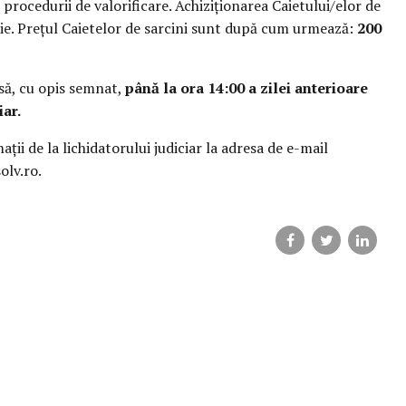
e procedurii de valorificare. Achiziţionarea Caietului/elor de
ație. Preţul Caietelor de sarcini sunt după cum urmează:
200
usă, cu opis semnat,
până la ora 14:00 a zilei anterioare
iar.
ţii de la lichidatorului judiciar la adresa de e-mail
olv.ro.