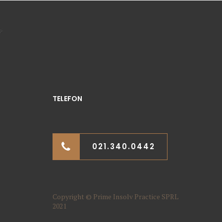
TELEFON
021.340.0442
Copyright © Prime Insolv Practice SPRL
2021