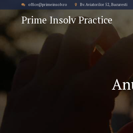
office@primeinsolv.ro
Bv. Aviatorilor 52, Bucuresti
Prime Insolv Practice
Anu