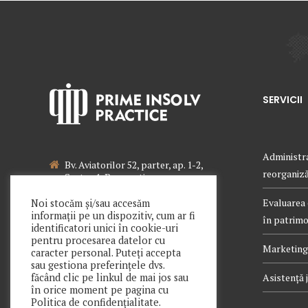
SERVICII
Administra
Bv. Aviatorilor 52, parter, ap. 1-2,
reorganizăr
Sector 1, Bucuresti
021 340 0442
Evaluarea 
Noi stocăm și/sau accesăm
informații pe un dispozitiv, cum ar fi
în patrimon
office@primeinsolv.ro
identificatori unici în cookie-uri
pentru procesarea datelor cu
Marketing 
caracter personal. Puteți accepta
Follow us:
sau gestiona preferințele dvs.
Asistență j
făcând clic pe linkul de mai jos sau
în orice moment pe pagina cu
Politica de confidențialitate.