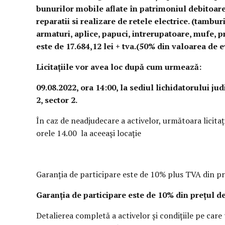
bunurilor mobile aflate în patrimoniul debitoare
reparatii si realizare de retele electrice. (tambu
armaturi, aplice, papuci, intrerupatoare, mufe, pr
este de 17.684,12 lei + tva.(50% din valoarea de 
Licitațiile vor avea loc după cum urmează:
09.08.2022, ora 14:00, la sediul lichidatorului judi
2, sector 2.
În caz de neadjudecare a activelor, următoara licitaţ
orele 14.00 la aceeași locație
Garanţia de participare este de 10% plus TVA din pr
Garanția de participare este de 10% din prețul d
Detalierea completă a activelor şi condiţiile pe care