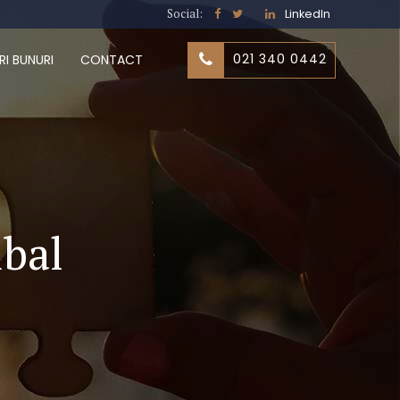
Social:
LinkedIn
021 340 0442
RI BUNURI
CONTACT
mbal