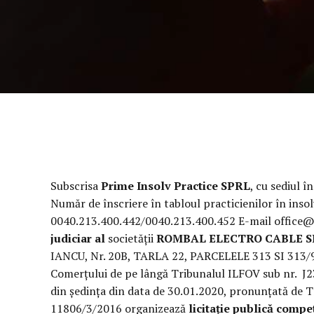
Subscrisa
Prime Insolv Practice SPRL
, cu sediul î
Număr de înscriere în tabloul practicienilor în ins
0040.213.400.442/0040.213.400.452 E-mail office@p
judiciar
al
societății
ROMBAL ELECTRO CABLE
S
IANCU, Nr. 20B, TARLA 22, PARCELELE 313 SI 313/91/1
Comerțului de pe lângă Tribunalul ILFOV sub nr. J
din şedința din data de 30.01.2020, pronunțată de Tr
11806/3/2016 organizează
licitație publică compet