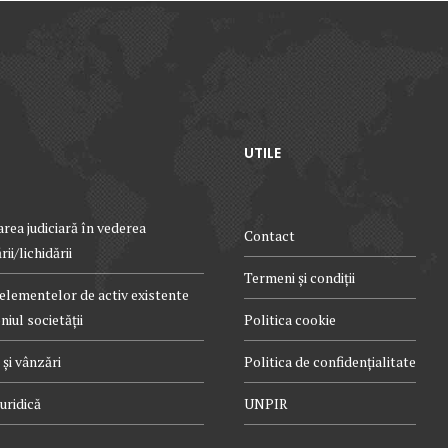
UTILE
rea judiciară în vederea
Contact
ii/lichidării
Termeni și condiții
elementelor de activ existente
iul societății
Politica cookie
și vânzări
Politica de confidențialitate
uridică
UNPIR