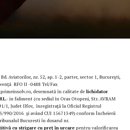
n Bd. Aviatorilor, nr. 52, ap. 1-2, parter, sector 1, București,
olvenţă RFO II -0488 Tel/Fax
rimeinsolv.ro, desemnată în calitate de
lichidator
RL
.- in faliment (cu sediul în Oras Otopeni, Str. AVRAM
, Judet Ilfov, înregistrață la Oficiul Registrul
23/990/2016 și având CUI 15671349) conform Încheierii
ibunalul Bucuresti în dosarul nr.
itivă cu strigare cu preț în urcare
pentru valorificarea