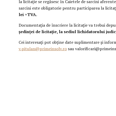
la licitaţie se regăsesc în Caietele de sarcini aferent
sarcini este obligatorie pentru participarea la licit
lei +TVA.
Documentaţia de înscriere la licitaţie va trebui dep
ședinței de licitație, la sediul lichidatorului judic
Cei interesaţi pot obţine date suplimentare şi informa
v.pitulan@primeinsolv.ro
sau valorificari@primeins