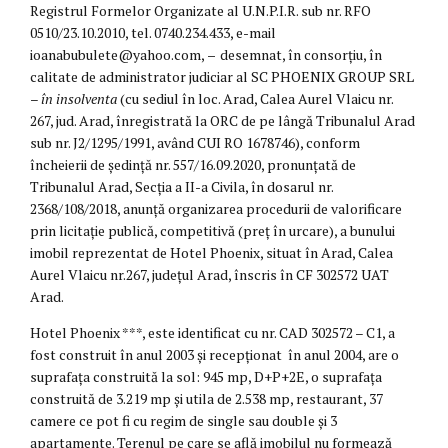
Registrul Formelor Organizate al U.N.P.I.R. sub nr. RFO
0510/23.10.2010, tel. 0740.234.433, e-mail
ioanabubulete@yahoo.com,
–
desemnat, în consorțiu, în
calitate de administrator judiciar al SC PHOENIX GROUP SRL
–
în insolventa
(cu sediul în loc. Arad, Calea Aurel Vlaicu nr.
267, jud. Arad, înregistrată la ORC de pe lângă Tribunalul Arad
sub nr. J2/1295/1991, având CUI RO 1678746), conform
încheierii de ședință nr. 557/16.09.2020, pronunțată de
Tribunalul Arad, Secția a II-a Civila, în dosarul nr.
2368/108/2018, anunță organizarea procedurii de valorificare
prin licitație publică, competitivă (preț în urcare), a bunului
imobil reprezentat de Hotel Phoenix, situat în Arad, Calea
Aurel Vlaicu nr.267, județul Arad, înscris în CF 302572 UAT
Arad.
Hotel Phoenix ***, este identificat cu nr. CAD 302572 – C1, a
fost construit în anul 2003 și recepționat în anul 2004, are o
suprafața construită la sol: 945 mp, D+P+2E, o suprafața
construită de 3.219 mp și utila de 2.538 mp, restaurant, 37
camere ce pot fi cu regim de single sau double și 3
apartamente. Terenul pe care se află imobilul nu formează