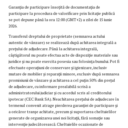
Garanția de participare însoțită de documentația de
participare la procedura de valorificare prin licitație publică
se pot depune până la ora 12:00 (GMT+2) a zilei de 15 iunie
2026.
Transferul dreptului de proprietate (semnarea actului
autentic de vânzare) se realizează după achitarea integrală a
prețului de adjudecare. Până la achitarea integrală,
câștigătorul nu poate efectua acte de dispoziție materiale sau
juridice și nu poate exercita posesia sau folosința bunului. Pot fi
efectuate operațiuni de conservare și igienizare, inclusiv
mutare de mobilier și reparații minore, exclusiv după semnarea
promisiunii de vânzare și achitarea a cel puțin 50% din prețul
de adjudecare, cu informare prealabilă scrisă a
administratorului judiciar și cu acordul scris al creditorului
ipotecar (CEC Bank SA). Neachitarea prețului de adjudecare în
termenul convenit atrage pierderea garanției de participare și
a oricăror tranșe achitate, precum și suportarea cheltuielilor
generate de organizarea unei noi licitații, fără somație sau
intervenție judecătorească. Cheltuielile ocazionate de