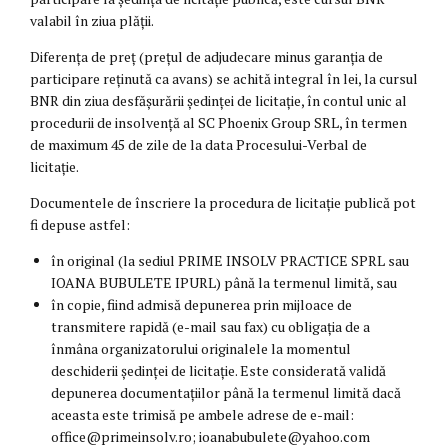
valabil în ziua plății.
Diferența de preț (prețul de adjudecare minus garanția de
participare reținută ca avans) se achită integral în lei, la cursul
BNR din ziua desfășurării ședinței de licitație, în contul unic al
procedurii de insolvență al SC Phoenix Group SRL, în termen
de maximum 45 de zile de la data Procesului-Verbal de
licitație.
Documentele de înscriere la procedura de licitație publică pot
fi depuse astfel:
în original (la sediul PRIME INSOLV PRACTICE SPRL sau
IOANA BUBULETE IPURL) până la termenul limită, sau
în copie, fiind admisă depunerea prin mijloace de
transmitere rapidă (e-mail sau fax) cu obligația de a
înmâna organizatorului originalele la momentul
deschiderii ședinței de licitație. Este considerată validă
depunerea documentațiilor până la termenul limită dacă
aceasta este trimisă pe ambele adrese de e-mail:
office@primeinsolv.ro; ioanabubulete@yahoo.com