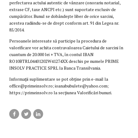
perfectarea actului autentic de vânzare (onorariu notarial,
extrase CF, taxe ANCPI etc.) sunt suportate exclusiv de
cumpărător. Bunul se dobândește liber de orice sarcini,
acestea radiindu-se de drept conform art. 91 din Legea nr.
85/2014.
Persoanele interesate să participe la procedura de
valorificare vor achita contravaloarea Caietului de sarcini în
cuantum de 20.000 lei + TVA, în contul IBAN
RO10BTRL04401202W41274XX deschis pe numele PRIME
INSOLV PRACTICE SPRL la Banca Transilvania.
Informații suplimentare se pot obține prin e-mail la
office@primeinsolv.ro; ioanabubulete@yahoo.com;
https://primeinsolv.ro la secțiunea Valorificări bunuri.