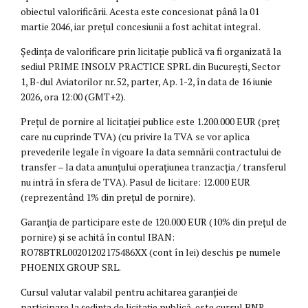
obiectul valorificării. Acesta este concesionat până la 01
martie 2046, iar prețul concesiunii a fost achitat integral.
Ședința de valorificare prin licitație publică va fi organizată la
sediul PRIME INSOLV PRACTICE SPRL din București, Sector
1, B-dul Aviatorilor nr. 52, parter, Ap. 1-2, în data de 16 iunie
2026, ora 12:00 (GMT+2).
Prețul de pornire al licitației publice este 1.200.000 EUR (preț
care nu cuprinde TVA) (cu privire la TVA se vor aplica
prevederile legale în vigoare la data semnării contractului de
transfer – la data anunțului operațiunea tranzacția / transferul
nu intră în sfera de TVA). Pasul de licitare: 12.000 EUR
(reprezentând 1% din prețul de pornire).
Garanția de participare este de 120.000 EUR (10% din prețul de
pornire) și se achită în contul IBAN:
RO78BTRL00201202175486XX (cont în lei) deschis pe numele
PHOENIX GROUP SRL.
Cursul valutar valabil pentru achitarea garanției de
participare la ședința de licitație publică, este cursul BNR