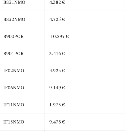
B831NMO
4.382 €
B832NMO
4.725 €
B900POR
10.297 €
B901POR
3.416 €
IF02NMO
4.925 €
IF06NMO
9.149 €
IF11NMO
1.975 €
IF15NMO
9.478 €