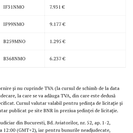
IF31NMO
7.931 €
IF99NMO
9.177 €
B259MNO
1.295 €
B368NMO
6.237 €
rnire și nu cuprinde TVA (la cursul de schimb de la data
djudecare, la care se va adăuga TVA, din care este dedusă
ificat. Cursul valutar valabil pentru ședința de licitație și
ar publicat pe site BNR în preziua ședinței de licitație.
udiciar din Bucuresti, Bd. Aviatorilor, nr. 52, ap. 1-2,
ora 12:00 (GMT+2), iar pentru bunurile neadjudecate,