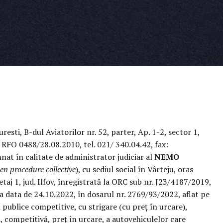
resti, B-dul Aviatorilor nr. 52, parter, Ap. 1-2, sector 1,
 RFO 0488/28.08.2010, tel. 021/ 340.04.42, fax:
at în calitate de administrator judiciar al
NEMO
 en procedure collective
), cu sediul social în Vârteju, oras
, etaj 1, jud. Ilfov, înregistrată la ORC sub nr. J23/4187/2019,
a data de 24.10.2022, în dosarul nr. 2769/93/2022, aflat pe
i publice competitive, cu strigare (cu preț în urcare),
ă, competitivă, preț în urcare, a autovehiculelor care