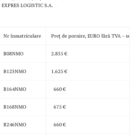
MO EXPRES LOGISTIC S.A.
Nr înmatriculare
Preț de pornire, EURO fără TVA – set V
B08NMO
2.835 €
B123NMO
1.625 €
B164NMO
660 €
B168NMO
675 €
B246NMO
660 €