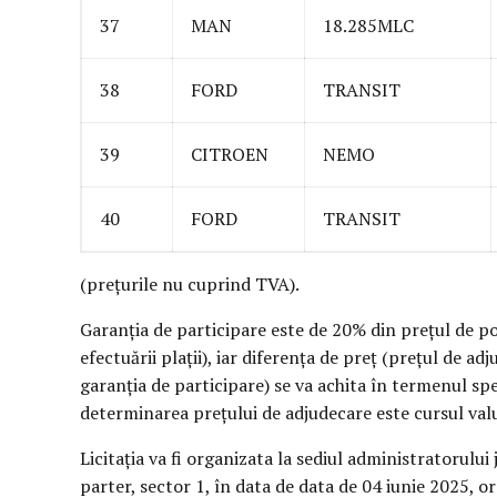
37
MAN
18.285MLC
38
FORD
TRANSIT
39
CITROEN
NEMO
40
FORD
TRANSIT
(prețurile nu cuprind TVA).
Garanția de participare este de 20% din prețul de po
efectuării plații), iar diferența de preț (prețul de a
garanția de participare) se va achita în termenul spec
determinarea prețului de adjudecare este cursul valut
Licitația va fi organizata la sediul administratorului j
parter, sector 1, în data de data de 04 iunie 2025, 