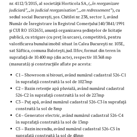
nr. 4112/3/2015, al societății Horticola SA, („
în reorganizare
judiciară”, „in judicial reorganisation”, „en redressement”
), cu
sediul social București, șos. Chitilei nr. 238, sector 1, având
Număr de Înregistrare în Registrul Comerțului J40/3841/1991
și CUI RO 1552631, anunță organizarea ședințelor de licitație
publică, cu strigare (cu preț în urcare), competitivă, pentru
valorificarea bunului imobil situat în Calea București nr. 103E,
sat Săftica, comuna Balotești, jud. Ilfov, format din teren în
suprafață de 10.400 mp (din acte), respectiv 10.368 mp
(masurată) și construcțiile aflate pe acesta:
C1 – Showroom si birouri, având numărul cadastral 526-C1
în suprafață construită la sol de 1027mp
C2 – Bazin retenție apă pluvială, având numărul cadastral
526-C2 în suprafață construită la sol de 227mp
C3 – Puț apă, având numărul cadastral 526-C3 în suprafață
construită la sol de 8mp
C4 – Generator electric, având numărul cadastral 526-C4
în suprafață construită la sol de 13mp
C5 – Bazin incendiu, având numărul cadastral 526-C5 în
suprafață construită la sol de 48mp