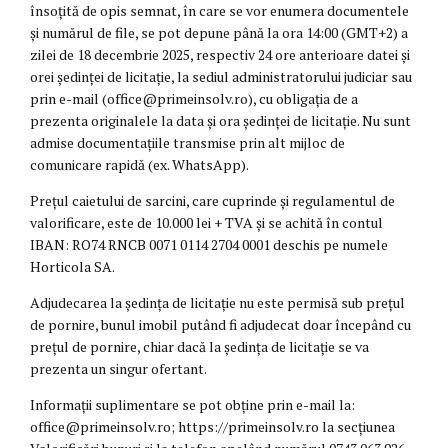
însoțită de opis semnat, în care se vor enumera documentele
și numărul de file, se pot depune până la ora 14:00 (GMT+2) a
zilei de 18 decembrie 2025, respectiv 24 ore anterioare datei și
orei ședinței de licitație, la sediul administratorului judiciar sau
prin e-mail (office@primeinsolv.ro), cu obligația de a
prezenta originalele la data și ora ședinței de licitație. Nu sunt
admise documentațiile transmise prin alt mijloc de
comunicare rapidă (ex. WhatsApp).
Prețul caietului de sarcini, care cuprinde și regulamentul de
valorificare, este de 10.000 lei + TVA și se achită în contul
IBAN: RO74 RNCB 0071 0114 2704 0001 deschis pe numele
Horticola SA.
Adjudecarea la ședința de licitație nu este permisă sub prețul
de pornire, bunul imobil putând fi adjudecat doar începând cu
prețul de pornire, chiar dacă la ședința de licitație se va
prezenta un singur ofertant.
Informații suplimentare se pot obține prin e-mail la:
office@primeinsolv.ro; https://primeinsolv.ro la secțiunea