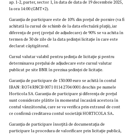
ap. 1-2, parter, sector 1, în data de data de 19 decembrie 2025,
la ora 14:00 (GMT+2).
Garanția de participare este de 10% din prețul de pornire (va fi
achitată la cursul de schimb de la data efectuării plații), iar
diferența de preț (prețul de adjudecare) de 90% se va achita în
termen de 30 de zile de la data ședinței licitație în care este
declarat câștigătorul.
Cursul valutar valabil pentru ședința de licitație și pentru
determinarea prețului de adjudecare este cursul valutar
publicat pe site BNR în preziua ședinței de licitație.
Garanția de participare de 130.000 euro se achită în contul
IBAN: RO74 RNCB 0071 0114 2704 0001 deschis pe numele
Horticola SA. Garanția de participare și diferența de prețul
sunt considerate plătite în momentul încasării acestora în
contul vânzătorului, care se va verifica prin extrasul de cont
ce confirmă creditarea contul societății HORTICOLA SA
.
Garanția de participare însoțită de documentația de
participare la procedura de valorificare prin licitație publică,