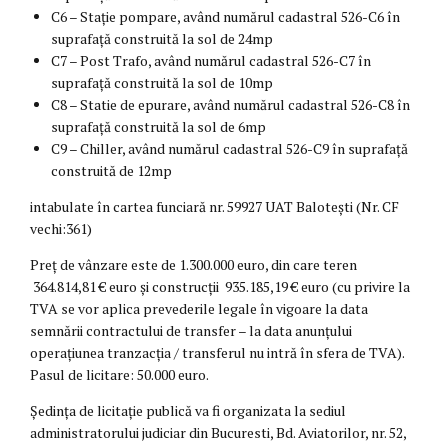
C6 – Stație pompare, având numărul cadastral 526-C6 în
suprafață construită la sol de 24mp
C7 – Post Trafo, având numărul cadastral 526-C7 în
suprafață construită la sol de 10mp
C8 – Statie de epurare, având numărul cadastral 526-C8 în
suprafață construită la sol de 6mp
C9 – Chiller, având numărul cadastral 526-C9 în suprafață
construită de 12mp
intabulate în cartea funciară nr. 59927 UAT Balotești (Nr. CF
vechi:361)
Preț de vânzare este de 1.300.000 euro, din care teren
364.814,81 € euro și construcții 935.185,19 € euro (cu privire la
TVA se vor aplica prevederile legale în vigoare la data
semnării contractului de transfer – la data anunțului
operațiunea tranzacția / transferul nu intră în sfera de TVA).
Pasul de licitare: 50.000 euro.
Ședința de licitație publică va fi organizata la sediul
administratorului judiciar din Bucuresti, Bd. Aviatorilor, nr. 52,