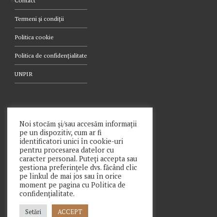
Contact
Termeni și condiții
Politica cookie
Politica de confidențialitate
UNPIR
TELEFON
Noi stocăm și/sau accesăm informații
pe un dispozitiv, cum ar fi
021.340.0442
identificatori unici în cookie-uri
pentru procesarea datelor cu
caracter personal. Puteți accepta sau
gestiona preferințele dvs. făcând clic
pe linkul de mai jos sau în orice
moment pe pagina cu Politica de
Copyright © Prime Insolv Practice SPRL 2021
confidențialitate.
Setări
ACCEPT