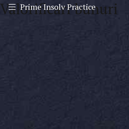
Valorificari bunuri
Prime Insolv Practice