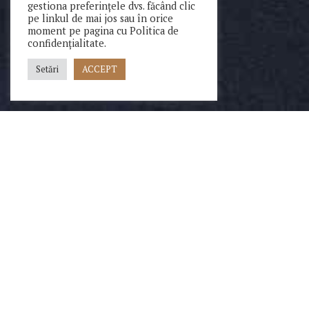
gestiona preferințele dvs. făcând clic
pe linkul de mai jos sau în orice
moment pe pagina cu Politica de
confidențialitate.
Setări
ACCEPT
Valorificare bunuri SC Stradem Construct SRL
Subscrisa Prime Insolv Practice SPRL, in calitate de lichidator
judiciar al SC Stradem Construct SPRL desemnata prin
Hotararea intermediara nr. 6059/10.10.2016, pronuntata in
dosarul nr. 2999/3/2015 de Tribunalul Bucuresti anunta
oranizarea licitatiei publice cu strigare de pret in urcare,
pentru urmatoarele bunuri aflate in patrimoniul societatii
debitoare