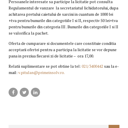
Persoanele interesate sa participe la licitatie pot consulta
Regulamentul de vanzare la secretariatul lichidatorului, dupa
achitarea pretului caietului de sarcini in cuantum de 1000 lei
+tva pentru bunurile din categotiile I si II, respectiv 50 lei+tva
pentru bunurile din categoria III . Bunurile din categoriile I si II
se valorifica la pachet.
Oferta de cumparare si documentele care constituie conditia
acceptarii ofertei pentru a participa la licitatie se vor depune
pana in preziua fiecarei zi de licitatie – ora 17,00.
Relatii suplimentare se pot obtine la tel:
021/3400442
sau la e-
mail:
v.pitulan@primeinsolv.ro
.