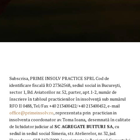
Subscrisa, PRIME INSOLV PRACTICE SPRL Cod de
identificare fiscală RO 27362568, sediul social in București,
sector 1, Bd. Aviatorilor nr. 52, parter, apt.1-2, număr de
înscriere în tabloul practicienilor în insolvență sub numărul
RFO II 0488, Tel/Fax +40 213400422/+40 213400452, e-mail
office@primeinsolv.ro
, reprezentata prin practician in
insolventa coordonator av. Toma Ioana
,
desemnată în calitate
de lichidator judiciar al
SC
AGREGATE BUITURI SA
, cu
sediul in sediul social Simeria, str. Atelierelor, nr. 32, jud.