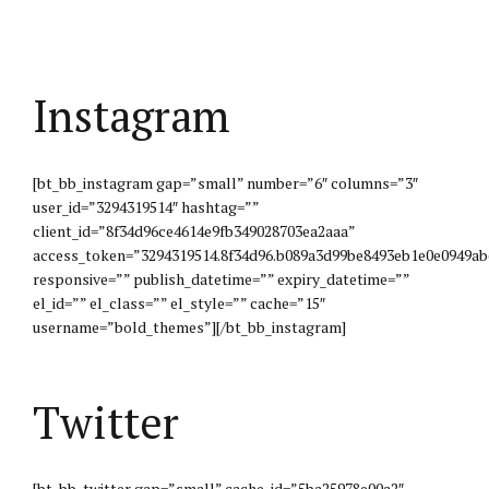
Instagram
[bt_bb_instagram gap=”small” number=”6″ columns=”3″
user_id=”3294319514″ hashtag=””
client_id=”8f34d96ce4614e9fb349028703ea2aaa”
access_token=”3294319514.8f34d96.b089a3d99be8493eb1e0e0949ab
responsive=”” publish_datetime=”” expiry_datetime=””
el_id=”” el_class=”” el_style=”” cache=”15″
username=”bold_themes”][/bt_bb_instagram]
Twitter
[bt_bb_twitter gap=”small” cache_id=”5ba25978e00a2″