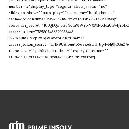
number=”2″ display_type=”regular” show_avatar=”no”
slides_to_show=”” auto_play=”” username=”bold_themes”
cache=”5″ consumer_key=”3RKw3mkdTq49kYZRPiRkKbwap”
consumer_secret=”I0tQkQmaGoGcIa9IWYojVXMNXHaUiSvIjY5l
access_token=”785807466890088448-
jKVWn0m7JVkpPv1qW7vSfbPqRgUm4zZ”
access_token_secret=”L7lR9UBIouutb5osZeEOUrbp4vNj0JCGuZA
responsive=”” publish_datetime=”” expiry_datetime=””
el_id=”” el_class=”” el_style=””][/bt_bb_twitter]