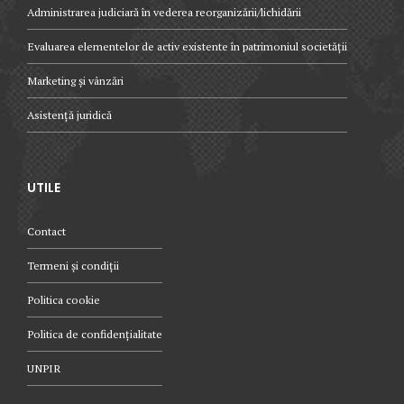
Administrarea judiciară în vederea reorganizării/lichidării
SUBMIT
Evaluarea elementelor de activ existente în patrimoniul societății
Marketing și vânzări
Asistență juridică
UTILE
Contact
Termeni și condiții
Politica cookie
Politica de confidențialitate
UNPIR