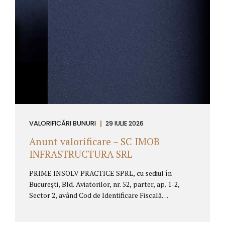
pronunţată la data de 08.04.2022, în dosarul nr.
1484/88/2016, aflat pe rolul Tribunalului Tulcea,
Secţia Civilă de Contencios Administrativ si Fiscal,
anunta organizarea licitatiei publice cu strigare
pentru valorificarea urmatoarelor bunuri: Nr. crt....
VALORIFICĂRI BUNURI
29 IULIE 2026
Anunt valorificare – SC IMOB
INFRASTRUCTURA SRL
PRIME INSOLV PRACTICE SPRL, cu sediul în
București, Bld. Aviatorilor, nr. 52, parter, ap. 1-2,
Sector 2, având Cod de Identificare Fiscală
RO27362568, desemnatã în calitate de lichidator
judiciar al SC IMOB INFRASTRUCTURA SRL, cod de