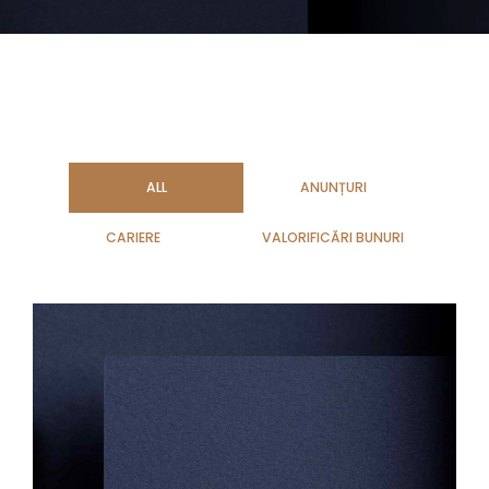
ALL
ANUNȚURI
CARIERE
VALORIFICĂRI BUNURI