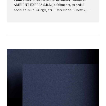
AMBIENT EXPRES S.R.L.(în faliment), cu sediul
social în Mun. Giurgiu, str 1 Decembrie 1918 nr. 2,
camera 3, jud. Giurgiu, înregistrată la Oficiul
Registrul Comerțului sub nr. J52/323/2013, CUI
31725467, anunta valorificarea bunului mobil de
natura auto, prin organizarea licitatiilor publice cu
strigare la sediul acestuia din Bucuresti, Bd
Aviatorilor nr 52, parter, ap.1-2, sector 1. Valoarea
de pornire a licitatiei pentru bunul supus valorificarii,
este de 2400 eur+TVA. Bunul supus licitatiei este auto
TOYOTA AVENSIS, motorina, an fabricatie 2008,
functionala, stare fixatie generala buna, km 174.000
km. Lichidatorul judiciar va organiza 3 sedinte...