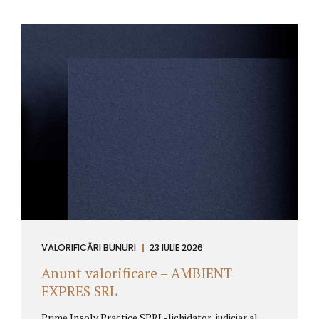
identificare fiscală 16668945, cu sediul social în
Bucuresti, soseaua Alexandriei nr.199D, etaj 3, sector
5, având număr de ordine în registrul comerţului
J40/2369/2014,prin Încheierea de ședință pronunţată
la data de 25.04.2019, în dosarul nr. 24571/3/2015,
aflat pe rolul Tribunalului București – Secţia a-VII-a
Civilă, organizează licitație publică competitivă cu
strigare si preț în urcare, pentru valorificarea
următoarelor active aflate în patrimoniul debitoarei
menționate: Imobil...
VALORIFICĂRI BUNURI
23 IULIE 2026
Anunt valorificare – AMBIENT
EXPRES SRL
Prime Insolv Practice SPRL-lichidator judiciar al