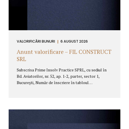
VALORIFICĂRI BUNURI
6 AUGUST 2026
Anunt valorificare – FIL CONSTRUCT
SRL
Subscrisa Prime Insolv Practice SPRL, cu sediul în
Bd. Aviatorilor, nr. 52, ap. 1-2, parter, sector 1,
București, Număr de înscriere în tabloul
practicienilor în insolvenţă RFO II -0488 Tel/Fax
0040.213.400.442/0040.213.400.452 E-mail
office@primeinsolv.ro, desemnată în calitate de
lichidator judiciar al SC FIL CONSTRUCT SRL, cu
sediul in loc. Sarichioi, jud. Tulcea, cod de identificare
fiscală 10081495, număr de ordine în registrul
comerțului J36/6/1998, prin Încheierea de ședință