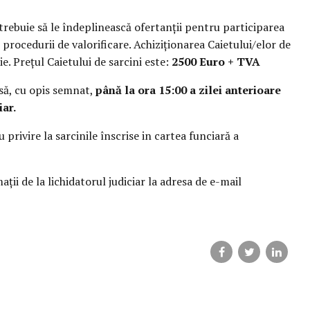
 trebuie să le îndeplinească ofertanţii pentru participarea
e procedurii de valorificare. Achiziţionarea Caietului/elor de
ie. Preţul Caietului de sarcini este:
2500 Euro
+ TVA
usă, cu opis semnat,
până la ora 15:00 a zilei anterioare
iar.
privire la sarcinile înscrise in cartea funciară a
ţii de la lichidatorul judiciar la adresa de e-mail