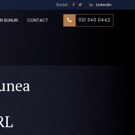
Social:
LinkedIn
021 340 0442
RI BUNURI
CONTACT
iunea
RL