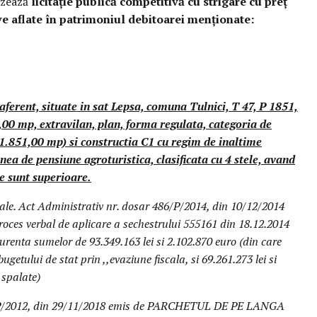
nizează
licitație publică competitivă cu strigare cu preț
e aflate în patrimoniul debitoarei menționate:
ferent, situate in sat Lepsa, comuna Tulnici, T 47, P 1851,
,00 mp, extravilan, plan, forma regulata, categoria de
 (1.851,00 mp) si constructia C1 cu regim de inaltime
ea de pensiune agroturistica, clasificata cu 4 stele, avand
e sunt superioare.
ciale. Act Administrativ nr. dosar 486/P/2014, din 10/12/2014
oces verbal de aplicare a sechestrului 555161 din 18.12.2014
nta sumelor de 93.349.163 lei si 2.102.870 euro (din care
ugetului de stat prin ,,evaziune fiscala, si 69.261.273 lei si
 spalate)
33/P/2012, din 29/11/2018 emis de PARCHETUL DE PE LANGA