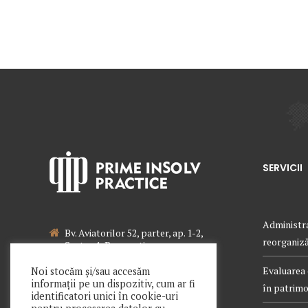
SERVICII
Administra
Bv. Aviatorilor 52, parter, ap. 1-2,
reorganizăr
Sector 1, Bucuresti
021 340 0442
Evaluarea 
Noi stocăm și/sau accesăm
informații pe un dispozitiv, cum ar fi
în patrimon
office@primeinsolv.ro
identificatori unici în cookie-uri