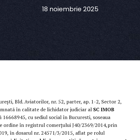
18 noiembrie 2025
urești, Bld. Aviatorilor, nr. 52, parter, ap. 1-2, Sector 2,
atã în calitate de lichidator judiciar al
SC IMOB
lă 16668945, cu sediul social în Bucuresti, soseaua
de ordine în registrul comerţului J40/2369/2014,prin
19, în dosarul nr. 24571/3/2015, aflat pe rolul