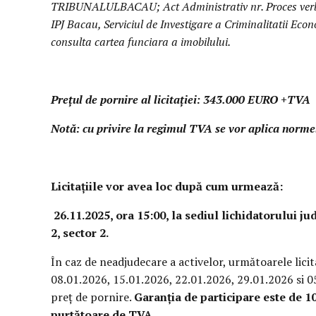
TRIBUNALULBACAU; Act Administrativ nr. Proces verbal
IPJ Bacau, Serviciul de Investigare a Criminalitatii Eco
consulta cartea funciara a imobilului.
Prețul de pornire al licitației: 343.000 EURO +TVA
Notă: cu privire la regimul TVA se vor aplica normele
Licitațiile vor avea loc după cum urmează:
26.11.2025
, ora 15:00, la sediul lichidatorului jud
2, sector 2.
În caz de neadjudecare a activelor, următoarele licit
08.01.2026, 15.01.2026, 22.01.2026, 29.01.2026 si 05.
preţ de pornire.
Garanția de participare este de 1
purtătoare de TVA.