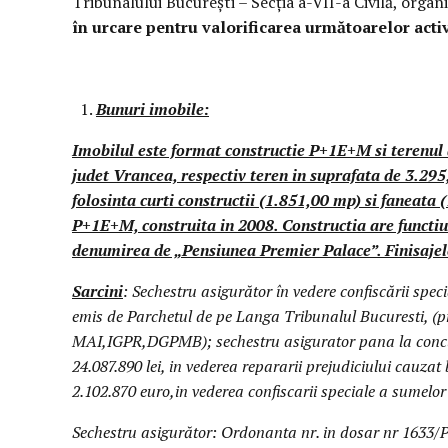
Tribunalului București – Secţia a-VII-a Civilă, orga
în urcare
pentru valorificarea
următoarelor activ
Bunuri imobile:
Imobilul este format constructie P+1E+M si terenul a
judet Vrancea, respectiv teren in suprafata de 3.295
folosinta curti constructii (1.851,00 mp) si faneata
P+1E+M, construita in 2008. Constructia are functiun
denumirea de „Pensiunea Premier Palace”. Finisajel
Sarcini
: Sechestru asigurător în vedere confiscării spe
emis de Parchetul de pe Langa Tribunalul Bucuresti, (pr
MAI,IGPR,DGPMB); sechestru asigurator pana la concure
24.087.890 lei, in vederea repararii prejudiciului cauzat b
2.102.870 euro,in vederea confiscarii speciale a sumelor
Sechestru asigurător: Ordonanta nr. in dosar nr 16