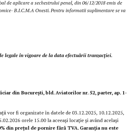
 de aplicare a sechestrului penal, din 06/12/2018 emis de
nomice- B.I.C.M.A Onesti. Pentru informatii suplimentare se va
 legale în vigoare de la data efectuării tranzacției.
iciar din București, bld. Aviatorilor nr. 52, parter, ap. 1-
aţii vor fi organizate în datele de 03.12.2025, 10.12.2025,
02.2026 orele 15.00 la aceeași locație și având acelaşi
0% din prețul de pornire fără TVA. Garanția nu este