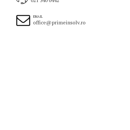
021 340 0442
EMAIL
office@primeinsolv.ro