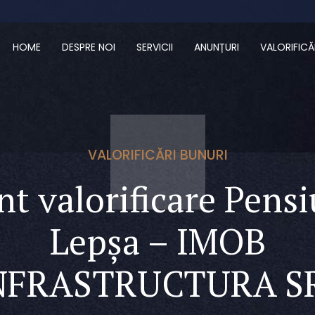
HOME
DESPRE NOI
SERVICII
ANUNȚURI
VALORIFICĂ
VALORIFICĂRI BUNURI
t valorificare Pens
Lepșa – IMOB
NFRASTRUCTURA S