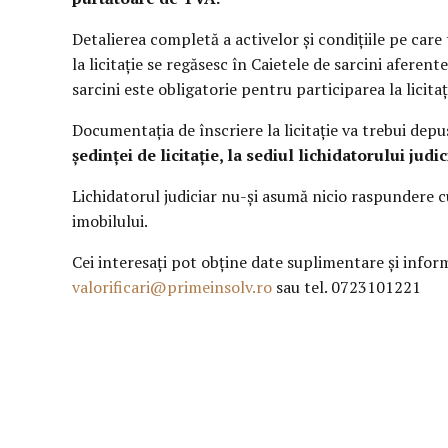
Detalierea completă a activelor şi condiţiile pe care
la licitaţie se regăsesc în Caietele de sarcini aferent
sarcini este obligatorie pentru participarea la licitaț
Documentaţia de înscriere la licitaţie va trebui dep
ședinței de licitație, la sediul lichidatorului judic
Lichidatorul judiciar nu-şi asumă nicio raspundere cu 
imobilului.
Cei interesaţi pot obţine date suplimentare şi informa
valorificari@primeinsolv.ro
sau tel. 0723101221