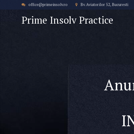
office@primeinsolv.ro
Bv. Aviatorilor 52, Bucuresti
Prime Insolv Practice
Anun
I