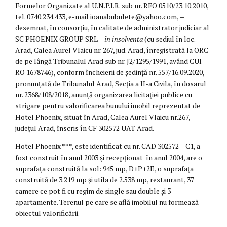
Formelor Organizate al U.N.P.I.R. sub nr. RFO 0510/23.10.2010,
tel. 0740.234.433, e-mail ioanabubulete@yahoo.com,
–
desemnat, în consorțiu, în calitate de administrator judiciar al
SC PHOENIX GROUP SRL –
în insolventa
(cu sediul în loc.
Arad, Calea Aurel Vlaicu nr. 267, jud. Arad, înregistrată la ORC
de pe lângă Tribunalul Arad sub nr. J2/1295/1991, având CUI
RO 1678746), conform încheierii de ședință nr. 557/16.09.2020,
pronunțată de Tribunalul Arad, Secția a II-a Civila, în dosarul
nr. 2368/108/2018, anunță organizarea licitației publice cu
strigare pentru valorificarea bunului imobil reprezentat de
Hotel Phoenix, situat în Arad, Calea Aurel Vlaicu nr.267,
județul Arad, înscris în CF 302572 UAT Arad.
Hotel Phoenix ***, este identificat cu nr. CAD 302572 – C1, a
fost construit în anul 2003 și recepționat în anul 2004, are o
suprafața construită la sol: 945 mp, D+P+2E, o suprafața
construită de 3.219 mp și utila de 2.538 mp, restaurant, 37
camere ce pot fi cu regim de single sau double și 3
apartamente. Terenul pe care se află imobilul nu formează
obiectul valorificării.