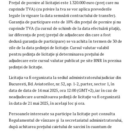
Prețul de pornire al licitației este 1.320.000 euro (preț care nu
cuprinde TVA) (cu privire la tva se vor aplica prevederile
legale în vigoare la data semnării contractului de transfer).
Garanția de participare este de 10% din prețul de pornire și nu
cuprinde TVA (la cursul de schimb de la data efectuării plații),
iar diferența de preț (prețul de adjudecare din care a fost
dedusă garanția de participare) se va achita în termen de 30 de
zile de la data ședinței de licitație. Cursul valutar valabil
pentru ședința de licitație și determinarea prețului de
adjudecare este cursul valutar publicat pe site BNR în preziua
ședinței de licitație.
Licitația va fi organizata la sediul administratorului judiciar din
Bucuresti, Bd. Aviatorilor, nr. 52, ap. 1-2, parter, sector 1, în
data de data de 14 mai 2025, ora 12:00 (GMT+2), iar în caz de
neadjudecare a următoarea ședință de licitație va fi organizată
în data de 21 mai 2025, în același loc și ora.
Persoanele interesate sa participe la licitație pot consulta
Regulamentul de vânzare și la secretariatul administratorului,
după achitarea prețului caietului de sarcini în cuantum de