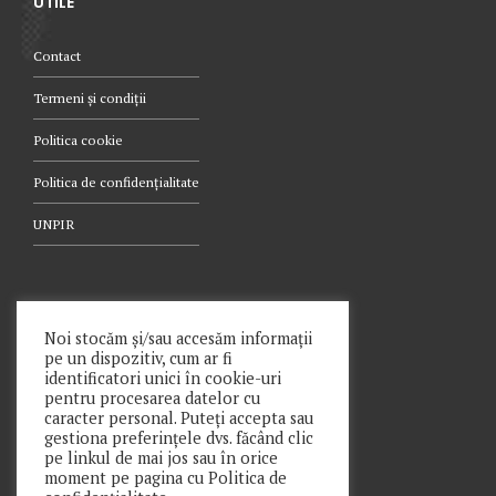
UTILE
Contact
Termeni și condiții
Politica cookie
Politica de confidențialitate
UNPIR
TELEFON
Noi stocăm și/sau accesăm informații
pe un dispozitiv, cum ar fi
021.340.0442
identificatori unici în cookie-uri
pentru procesarea datelor cu
caracter personal. Puteți accepta sau
gestiona preferințele dvs. făcând clic
pe linkul de mai jos sau în orice
moment pe pagina cu Politica de
Copyright © Prime Insolv Practice SPRL 2021