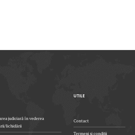
UTILE
rea judiciară în vederea
Contact
ii/lichidării
Termeni și condiții