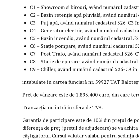
C1 – Showroom si birouri, având numărul cadastr
C2 – Bazin retenție apă pluvială, având numărul 
C3 – Puț apă, având numărul cadastral 526-C3 în
C4 – Generator electric, având numărul cadastra
C5 – Bazin incendiu, având numărul cadastral 52
C6 – Stație pompare, având numărul cadastral 52
C7 – Post Trafo, având numărul cadastral 526-C7
C8 – Statie de epurare, având numărul cadastral
C9 – Chiller, având numărul cadastral 526-C9 în
intabulate în cartea funciară nr. 59927 UAT Baloteș
Preț de vânzare este de 1.895.400 euro, din care ter
Tranzacția nu intră în sfera de TVA.
Garanția de participare este de 10% din prețul de porn
diferența de preț (prețul de adjudecare) se va achita î
câștigătorul. Cursul valutar valabil pentru ședința d