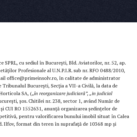
PRL, cu sediul în București, Bld. Aviatorilor, nr. 52, ap.
ietăților Profesionale al U.N.P.I.R. sub nr. RFO 0488/2010,
il office@primeinsolv.ro, în calitate de administrator
 Tribunalul București, Secția a VII-a Civilă, la data de
Horticola SA, („
în reorganizare judiciară”, „in judicial
București, șos. Chitilei nr. 238, sector 1, având Număr de
 și CUI RO 1552631, anunță organizarea ședințelor de
mpetitivă, pentru valorificarea bunului imobil situat în Calea
d. Ilfov, format din teren în suprafață de 10368 mp și