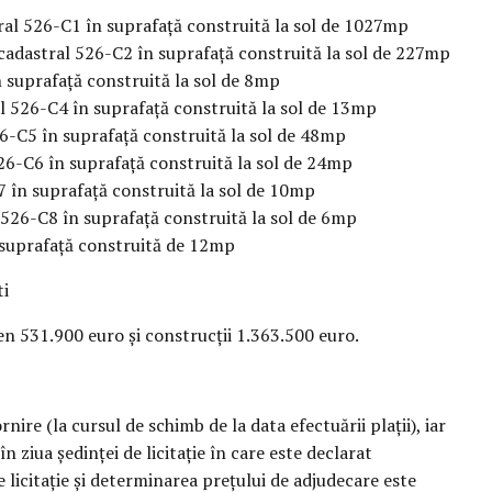
al 526-C1 în suprafață construită la sol de 1027mp
cadastral 526-C2 în suprafață construită la sol de 227mp
 suprafață construită la sol de 8mp
l 526-C4 în suprafață construită la sol de 13mp
6-C5 în suprafață construită la sol de 48mp
6-C6 în suprafață construită la sol de 24mp
 în suprafață construită la sol de 10mp
 526-C8 în suprafață construită la sol de 6mp
 suprafață construită de 12mp
ti
en 531.900 euro și construcții 1.363.500 euro.
ire (la cursul de schimb de la data efectuării plații), iar
n ziua ședinței de licitație în care este declarat
e licitație și determinarea prețului de adjudecare este