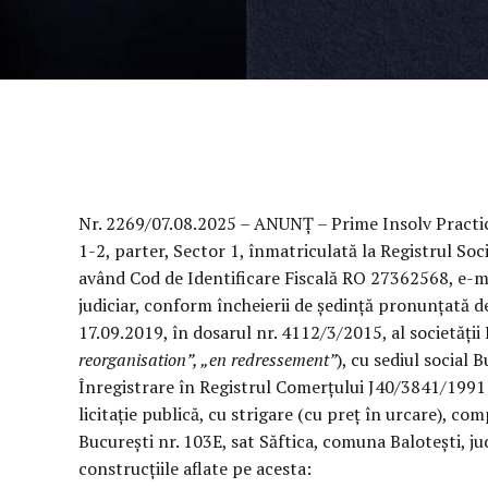
Nr. 2269/07.08.2025 – ANUNȚ – Prime Insolv Practice S
1-2, parter, Sector 1, înmatriculată la Registrul Soc
având Cod de Identificare Fiscală RO 27362568, e-ma
judiciar, conform încheierii de ședință pronunțată de
17.09.2019, în dosarul nr. 4112/3/2015, al societății 
reorganisation”, „en redressement”
), cu sediul social 
Înregistrare în Registrul Comerțului J40/3841/1991
licitație publică, cu strigare (cu preț în urcare), co
București nr. 103E, sat Săftica, comuna Balotești, ju
construcțiile aflate pe acesta: