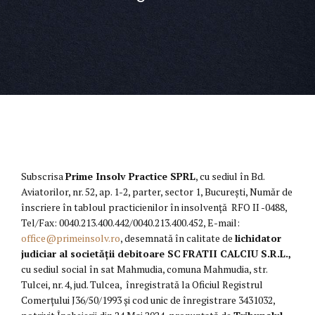
Subscrisa
Prime Insolv Practice SPRL
, cu sediul în Bd.
Aviatorilor, nr. 52, ap. 1-2, parter, sector 1, București, Număr de
înscriere în tabloul practicienilor în insolvenţă RFO II -0488,
Tel/Fax: 0040.213.400.442/0040.213.400.452, E-mail:
office@primeinsolv.ro
, desemnată în calitate de
lichidator
judiciar al
societății debitoare SC
FRATII CALCIU S.R.L.,
cu sediul social în sat Mahmudia, comuna Mahmudia, str.
Tulcei, nr. 4, jud. Tulcea, înregistrată la Oficiul Registrul
Comerțului J36/50/1993 și cod unic de înregistrare 3431032,