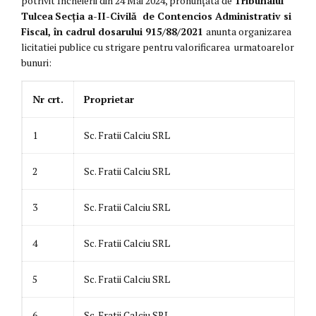
potrivit Încheierii din 24 Mai 2024, pronunțată de
Tribunalul
Tulcea
Secția a-II-Civilă de Contencios Administrativ si
Fiscal, în cadrul dosarului 915/88/2021
anunta organizarea
licitatiei publice cu strigare pentru valorificarea urmatoarelor
bunuri:
Nr crt.
Proprietar
1
Sc. Fratii Calciu SRL
2
Sc. Fratii Calciu SRL
3
Sc. Fratii Calciu SRL
4
Sc. Fratii Calciu SRL
5
Sc. Fratii Calciu SRL
6
Sc. Fratii Calciu SRL