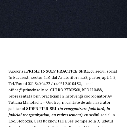
Subscrisa
PRIME INSOLV PRACTICE SPRL
, cu sediul social
în București, sector 1, B-dul Aviatorilor nr. 52, parter, apt. 1-2,
Tel/Fax +4 021 340 04 22 / +4 021 340 04 52, e-mail
office@primeinsolv.ro, CUI RO 27362568, RFO II 0488,
reprezentată prin practician în insolvență coordonator Av.
Tatiana Manolache – Onofrei
,
în calitate de administrator
judiciar al
SIDER FIER SRL
(
în reorganizare judiciară, in
judicial reorganization, en redressement)
, cu sediul social in
Loc. Slobozia, Oraş Roznov, tarla Ses pompe sola 9, Judetul