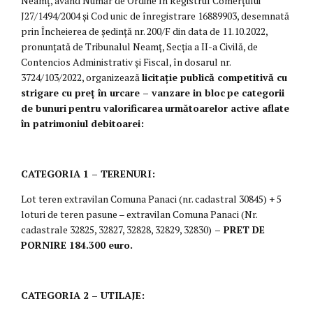
Neamţ, avand Număr de Ordine în Registrul Comerţului
J27/1494/2004 și Cod unic de înregistrare 16889903, desemnată
prin Încheierea de ședință nr. 200/F din data de 11.10.2022,
pronunțată de Tribunalul Neamț, Secția a II-a Civilă, de
Contencios Administrativ și Fiscal, în dosarul nr.
3724/103/2022, organizează
licitație publică competitivă cu
strigare cu preț în urcare – vanzare in bloc
pe categorii
de bunuri
pentru valorificarea
următoarelor active aflate
în patrimoniul debitoarei:
CATEGORIA 1 – TERENURI:
Lot teren extravilan Comuna Panaci (nr. cadastral 30845) + 5
loturi de teren pasune – extravilan Comuna Panaci (Nr.
cadastrale 32825, 32827, 32828, 32829, 32830)
– PRET DE
PORNIRE 184.300 euro.
CATEGORIA 2 – UTILAJE: