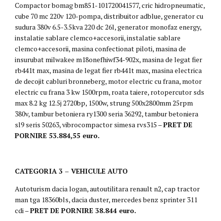
Compactor bomag bm851-101720041577, cric hidropneumatic,
cube 70 mc 220v 120-pompa, distribuitor adblue, generator cu
sudura 380v 6.5-3.5kva 220 dc 26l, generator monofaz energy,
instalatie sablare clemco+accesorii, instalatie sablare
clemco+accesorii, masina confectionat piloti, masina de
insurubat milwakee m18onefhiwf34-902x, masina de legat fier
rb441t max, masina de legat fier rb441t max, masina electrica
de decojit cabluri bronneberg, motor electric cu frana, motor
electric cu frana 3 kw 1500rpm, roata taiere, rotopercutor sds
max 8.2 kg 12.5j 2720bp, 1500w, strung 500x2800mm 25rpm
380v, tambur betoniera ry1300 seria 36292, tambur betoniera
sl9 seris 50263, vibrocompactor simesa rvs315 –
PRET DE
PORNIRE 53.884,55 euro.
CATEGORIA 3 – VEHICULE AUTO
Autoturism dacia logan, autoutilitara renault n2, cap tractor
man tga 18360bls, dacia duster, mercedes benz sprinter 311
cdi –
PRET DE PORNIRE 38.844 euro.