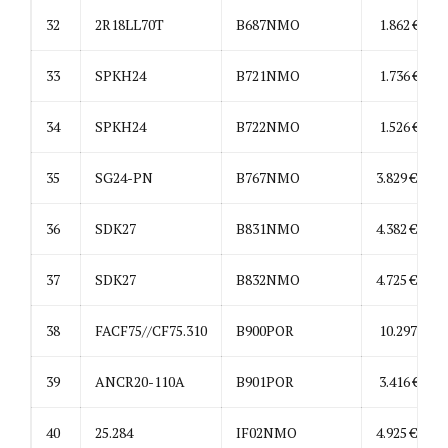
32
2R18LL70T
B687NMO
1.862 €
33
SPKH24
B721NMO
1.736 €
34
SPKH24
B722NMO
1.526 €
35
SG24-PN
B767NMO
3.829 €
36
SDK27
B831NMO
4.382 €
37
SDK27
B832NMO
4.725 €
38
FACF75//CF75.310
B900POR
10.297 €
39
ANCR20-110A
B901POR
3.416 €
40
25.284
IF02NMO
4.925 €