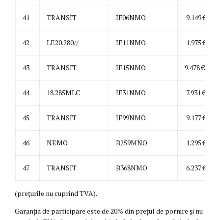
41
TRANSIT
IF06NMO
9.149 €
42
LE20.280//
IF11NMO
1.975 €
43
TRANSIT
IF15NMO
9.478 €
44
18.285MLC
IF31NMO
7.931 €
45
TRANSIT
IF99NMO
9.177 €
46
NEMO
B259MNO
1.295 €
47
TRANSIT
B368NMO
6.237 €
(prețurile nu cuprind TVA).
Garanția de participare este de 20% din prețul de pornire și nu