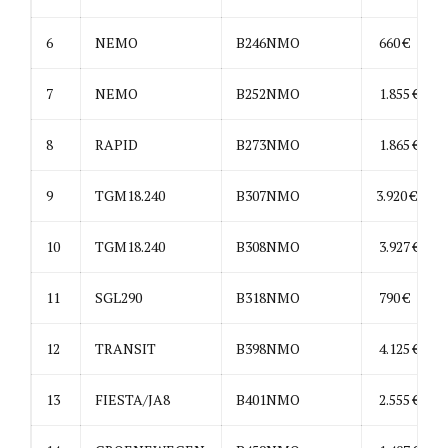
6
NEMO
B246NMO
660 €
7
NEMO
B252NMO
1.855 €
8
RAPID
B273NMO
1.865 €
9
TGM18.240
B307NMO
3.920 €
10
TGM18.240
B308NMO
3.927 €
11
SGL290
B318NMO
790 €
12
TRANSIT
B398NMO
4.125 €
13
FIESTA/JA8
B401NMO
2.555 €