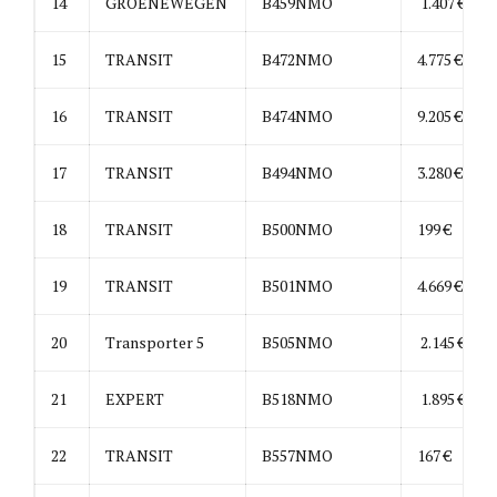
14
GROENEWEGEN
B459NMO
1.407 €
15
TRANSIT
B472NMO
4.775 €
16
TRANSIT
B474NMO
9.205 €
17
TRANSIT
B494NMO
3.280 €
18
TRANSIT
B500NMO
199 €
19
TRANSIT
B501NMO
4.669 €
20
Transporter 5
B505NMO
2.145 €
21
EXPERT
B518NMO
1.895 €
22
TRANSIT
B557NMO
167 €