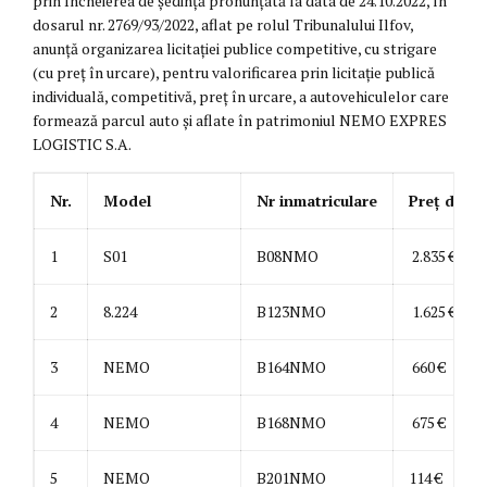
prin Încheierea de ședință pronunţată la data de 24.10.2022, în
dosarul nr. 2769/93/2022, aflat pe rolul Tribunalului Ilfov,
anunță organizarea licitației publice competitive, cu strigare
(cu preț în urcare), pentru valorificarea prin licitație publică
individuală, competitivă, preț în urcare, a autovehiculelor care
formează parcul auto și aflate în patrimoniul NEMO EXPRES
LOGISTIC S.A.
Nr.
Model
Nr inmatriculare
Preț de po
1
S01
B08NMO
2.835 €
2
8.224
B123NMO
1.625 €
3
NEMO
B164NMO
660 €
4
NEMO
B168NMO
675 €
5
NEMO
B201NMO
114 €