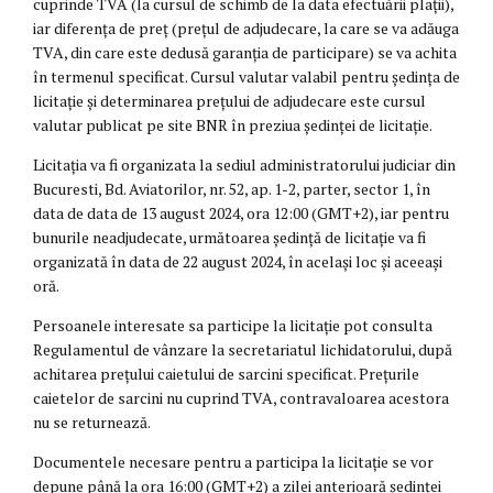
cuprinde TVA (la cursul de schimb de la data efectuării plații),
iar diferența de preț (prețul de adjudecare, la care se va adăuga
TVA, din care este dedusă garanția de participare) se va achita
în termenul specificat. Cursul valutar valabil pentru ședința de
licitație și determinarea prețului de adjudecare este cursul
valutar publicat pe site BNR în preziua ședinței de licitație.
Licitația va fi organizata la sediul administratorului judiciar din
Bucuresti, Bd. Aviatorilor, nr. 52, ap. 1-2, parter, sector 1, în
data de data de 13 august 2024, ora 12:00 (GMT+2), iar pentru
bunurile neadjudecate, următoarea ședință de licitație va fi
organizată în data de 22 august 2024, în același loc și aceeași
oră.
Persoanele interesate sa participe la licitație pot consulta
Regulamentul de vânzare la secretariatul lichidatorului, după
achitarea prețului caietului de sarcini specificat. Prețurile
caietelor de sarcini nu cuprind TVA, contravaloarea acestora
nu se returnează.
Documentele necesare pentru a participa la licitație se vor
depune până la ora 16:00 (GMT+2) a zilei anterioară ședinței