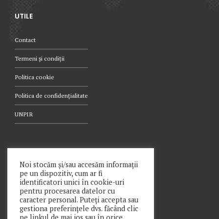
UTILE
Contact
Termeni și condiții
Politica cookie
Politica de confidențialitate
UNPIR
TELEFON
Noi stocăm și/sau accesăm informații
pe un dispozitiv, cum ar fi
021.340.0442
identificatori unici în cookie-uri
pentru procesarea datelor cu
caracter personal. Puteți accepta sau
gestiona preferințele dvs. făcând clic
pe linkul de mai jos sau în orice