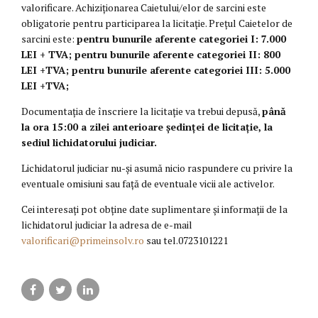
valorificare. Achiziţionarea Caietului/elor de sarcini este
obligatorie pentru participarea la licitație. Preţul Caietelor de
sarcini este:
pentru bunurile aferente categoriei I: 7.000
LEI + TVA; pentru bunurile aferente categoriei II: 800
LEI +TVA; pentru bunurile aferente categoriei III: 5.000
LEI +TVA;
Documentaţia de înscriere la licitaţie va trebui depusă,
până
la ora 15:00 a zilei anterioare ședinței de licitație, la
sediul lichidatorului judiciar.
Lichidatorul judiciar nu-şi asumă nicio raspundere cu privire la
eventuale omisiuni sau faţă de eventuale vicii ale activelor.
Cei interesaţi pot obţine date suplimentare şi informaţii de la
lichidatorul judiciar la adresa de e-mail
valorificari@primeinsolv.ro
sau tel.0723101221