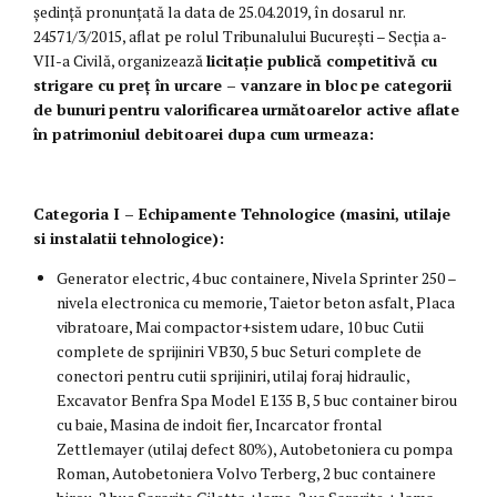
ședință pronunţată la data de 25.04.2019, în dosarul nr.
24571/3/2015, aflat pe rolul Tribunalului București – Secţia a-
VII-a Civilă, organizează
licitație publică competitivă cu
strigare cu preț în urcare – vanzare in bloc
pe categorii
de bunuri
pentru valorificarea
următoarelor active aflate
în patrimoniul debitoarei dupa cum urmeaza:
Categoria I – Echipamente Tehnologice (masini, utilaje
si instalatii tehnologice):
Generator electric, 4 buc containere, Nivela Sprinter 250 –
nivela electronica cu memorie, Taietor beton asfalt, Placa
vibratoare, Mai compactor+sistem udare, 10 buc Cutii
complete de sprijiniri VB30, 5 buc Seturi complete de
conectori pentru cutii sprijiniri, utilaj foraj hidraulic,
Excavator Benfra Spa Model E135 B, 5 buc container birou
cu baie, Masina de indoit fier, Incarcator frontal
Zettlemayer (utilaj defect 80%), Autobetoniera cu pompa
Roman, Autobetoniera Volvo Terberg, 2 buc containere