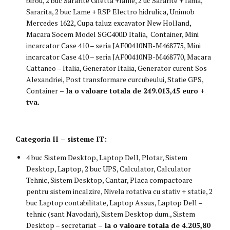
birou, 2 buc Sararite Giletta +lame, 2 uc Sararite + lama,
Sararita, 2 buc Lame + RSP Electro hidrulica, Unimob
Mercedes 1622, Cupa taluz excavator New Holland,
Macara Socem Model SGC400D Italia, Container, Mini
incarcator Case 410 – seria JAF00410NB-M468775, Mini
incarcator Case 410 – seria JAF00410NB-M468770, Macara
Cattaneo – Italia, Generator Italia, Generator curent Sos
Alexandriei, Post transformare curcubeului, Statie GPS,
Container
– la o valoare totala de 249.013,45 euro +
tva.
Categoria II – sisteme IT:
4 buc Sistem Desktop, Laptop Dell, Plotar, Sistem
Desktop, Laptop, 2 buc UPS, Calculator, Calculator
Tehnic, Sistem Desktop, Cantar, Placa compactoare
pentru sistem incalzire, Nivela rotativa cu stativ + statie, 2
buc Laptop contabilitate, Laptop Assus, Laptop Dell –
tehnic (sant Navodari), Sistem Desktop dum., Sistem
Desktop – secretariat
– la o valoare totala de 4.205,80