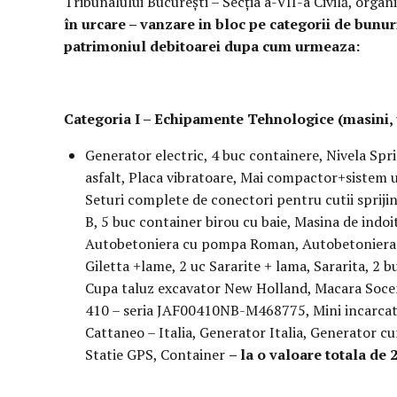
Tribunalului București – Secţia a-VII-a Civilă, orga
în urcare – vanzare in bloc
pe categorii de bunur
patrimoniul debitoarei dupa cum urmeaza:
Categoria I – Echipamente Tehnologice (masini, ut
Generator electric, 4 buc containere, Nivela Spr
asfalt, Placa vibratoare, Mai compactor+sistem u
Seturi complete de conectori pentru cutii sprijin
B, 5 buc container birou cu baie, Masina de indoit
Autobetoniera cu pompa Roman, Autobetoniera Vo
Giletta +lame, 2 uc Sararite + lama, Sararita, 2
Cupa taluz excavator New Holland, Macara Soce
410 – seria JAF00410NB-M468775, Mini incarca
Cattaneo – Italia, Generator Italia, Generator c
Statie GPS, Container
– la o valoare totala de 