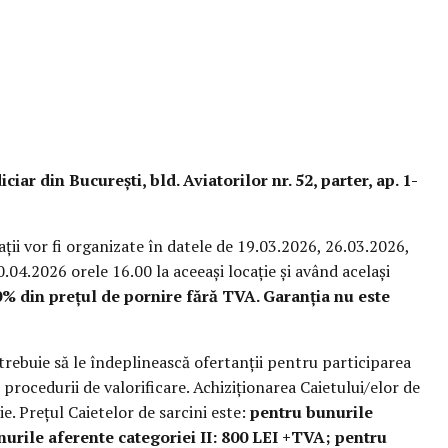
iciar din București, bld. Aviatorilor nr. 52, parter, ap. 1-
aţii vor fi organizate în datele de 19.03.2026, 26.03.2026,
04.2026 orele 16.00 la aceeași locație și având acelaşi
0% din prețul de pornire fără TVA. Garanția nu este
 trebuie să le îndeplinească ofertanţii pentru participarea
e procedurii de valorificare. Achiziţionarea Caietului/elor de
ie. Preţul Caietelor de sarcini este:
pentru bunurile
nurile aferente categoriei II: 800 LEI +TVA; pentru