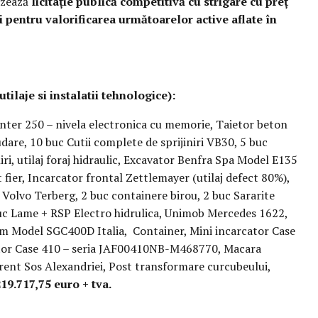
nizează
licitație publică competitivă cu strigare cu preț
i
pentru valorificarea
următoarelor active aflate în
ilaje si instalatii tehnologice):
inter 250 – nivela electronica cu memorie, Taietor beton
dare, 10 buc Cutii complete de sprijiniri VB30, 5 buc
iri, utilaj foraj hidraulic, Excavator Benfra Spa Model E135
 fier, Incarcator frontal Zettlemayer (utilaj defect 80%),
lvo Terberg, 2 buc containere birou, 2 buc Sararite
 buc Lame + RSP Electro hidrulica, Unimob Mercedes 1622,
m Model SGC400D Italia, Container, Mini incarcator Case
tor Case 410 – seria JAF00410NB-M468770, Macara
urent Sos Alexandriei, Post transformare curcubeului,
219.717,75 euro + tva.