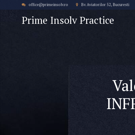
office@primeinsolv.ro
Bv. Aviatorilor 52, Bucuresti
Prime Insolv Practice
Val
INF