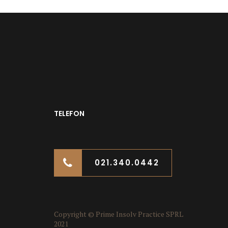
TELEFON
021.340.0442
Copyright © Prime Insolv Practice SPRL
2021