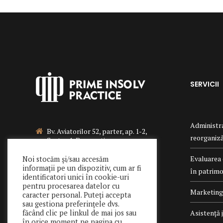
SERVICII
Administra
Bv. Aviatorilor 52, parter, ap. 1-2,
reorganizăr
Sector 1, Bucuresti
021 340 0442
Evaluarea 
Noi stocăm și/sau accesăm
informații pe un dispozitiv, cum ar fi
în patrimon
office@primeinsolv.ro
identificatori unici în cookie-uri
pentru procesarea datelor cu
Marketing 
caracter personal. Puteți accepta
Follow us:
sau gestiona preferințele dvs.
Asistență j
făcând clic pe linkul de mai jos sau
în orice moment pe pagina cu