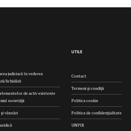
UTILE
rea judiciară în vederea
Contact
ii/lichidării
Termeni și condiții
elementelor de activ existente
iul societății
Politica cookie
și vânzări
Politica de confidențialitate
uridică
UNPIR