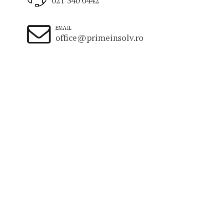
021 340 0442
EMAIL
office@primeinsolv.ro