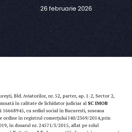
26 februarie 2026
urești, Bld. Aviatorilor, nr. 52, parter, ap. 1-2, Sector 2,
atã în calitate de lichidator judiciar al
SC IMOB
lă 16668945, cu sediul social în Bucuresti, soseaua
de ordine în registrul comerţului J40/2369/2014,prin
19, în dosarul nr. 24571/3/2015, aflat pe rolul