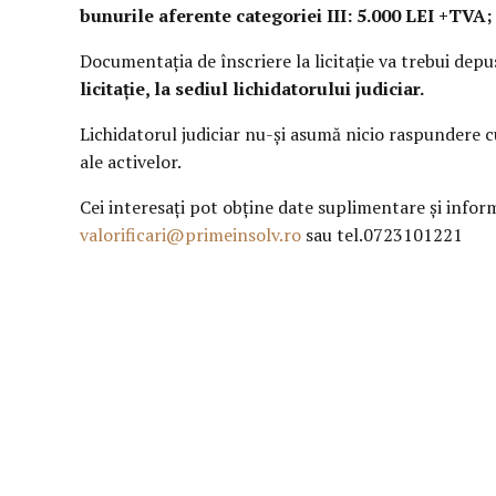
bunurile aferente categoriei III: 5.000 LEI +TVA;
Documentaţia de înscriere la licitaţie va trebui depu
licitație, la sediul lichidatorului judiciar.
Lichidatorul judiciar nu-şi asumă nicio raspundere cu
ale activelor.
Cei interesaţi pot obţine date suplimentare şi informa
valorificari@primeinsolv.ro
sau tel.0723101221