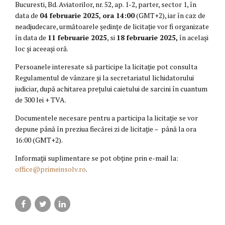
Bucuresti, Bd. Aviatorilor, nr. 52, ap. 1-2, parter, sector 1, în
data de
04 februarie 2025,
ora 14:00
(GMT+2), iar în caz de
neadjudecare, următoarele ședințe de licitație vor fi organizate
în data de
11 februarie 2025
, si
18 februarie 2025,
în același
loc și aceeași oră.
Persoanele interesate să participe la licitație pot consulta
Regulamentul de vânzare și la secretariatul lichidatorului
judiciar, după achitarea prețului caietului de sarcini în cuantum
de 300 lei + TVA.
Documentele necesare pentru a participa la licitație se vor
depune până în preziua fiecărei zi de licitație – până la ora
16:00 (GMT+2).
Informații suplimentare se pot obține prin e-mail la:
office@primeinsolv.ro
.