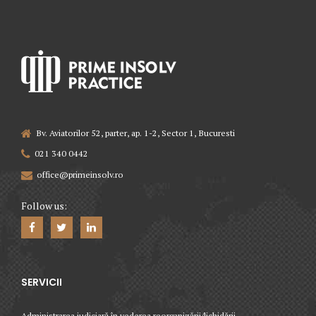
Bv. Aviatorilor 52, parter, ap. 1-2, Sector 1, Bucuresti
021 340 0442
office@primeinsolv.ro
Follow us:
SERVICII
Administrarea judiciară în vederea reorganizării/lichidării