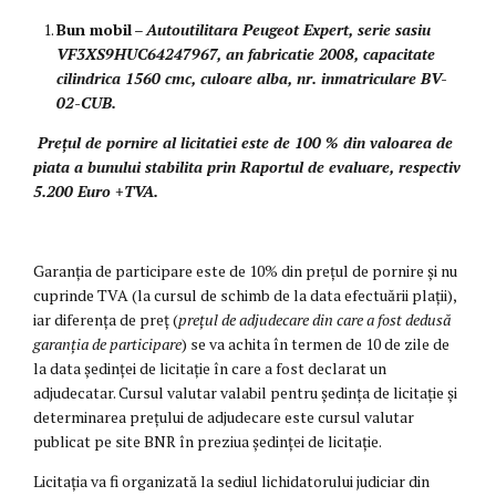
Bun mobil
–
Autoutilitara Peugeot Expert, serie sasiu
VF3XS9HUC64247967, an fabricatie 2008, capacitate
cilindrica 1560 cmc, culoare alba, nr. inmatriculare BV-
02-CUB
.
Prețul de pornire al licitatiei este de 100 % din valoarea de
piata a bunului stabilita prin Raportul de evaluare, respectiv
5.200 Euro +TVA.
Garanția de participare este de 10% din prețul de pornire și nu
cuprinde TVA (la cursul de schimb de la data efectuării plații),
iar diferența de preț (
prețul de adjudecare din care a fost dedusă
garanția de participare
) se va achita în termen de 10 de zile de
la data ședinței de licitație în care a fost declarat un
adjudecatar. Cursul valutar valabil pentru ședința de licitație și
determinarea prețului de adjudecare este cursul valutar
publicat pe site BNR în preziua ședinței de licitație.
Licitația va fi organizată la sediul lichidatorului judiciar din