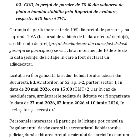
02- CUB
, la
prețul de pornire de 70 % din valoarea de
piata a bunului stabilita prin Raportul de evaluare,
respectiv
640 Euro +TVA.
Garanția de participare este de 10% din prețul de pornire și nu
cuprinde TVA (la cursul de schimb de la data efectuării plații),
iar diferența de preț (
prețul de adjudecare din care a fost dedusă
garanția de participare
) se va achita în termen de 10 de zile de
la data ședinței de licitație în care a fost declarat un
adjudecatar.
Licitația va fi organizată la sediul lichidatorului judiciar din
Bucuresti, Bd. Aviatorilor, nr. 52, ap. 1-2, parter, sector 1, în
data de
20 mai 2026,
ora 13:00
(GMT+2), iar în caz de
neadjudecare, următoarele ședințe de licitație vor fi organizate
în data de
27 mai 2026
,
03 iunie 2026 si 10 iunie 2026,
în
același loc și aceeași oră.
Persoanele interesate să participe la licitație pot consulta
Regulamentul de vânzare și la secretariatul lichidatorului
judiciar, după achitarea prețului caietului de sarcini în cuantum