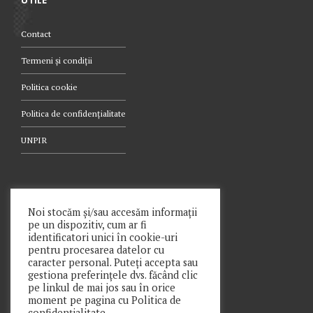
UTILE
Contact
Termeni și condiții
Politica cookie
Politica de confidențialitate
UNPIR
TELEFON
Noi stocăm și/sau accesăm informații
pe un dispozitiv, cum ar fi
021.340.0442
identificatori unici în cookie-uri
pentru procesarea datelor cu
caracter personal. Puteți accepta sau
gestiona preferințele dvs. făcând clic
pe linkul de mai jos sau în orice
moment pe pagina cu Politica de
Copyright © Prime Insolv Practice SPRL 2021
confidențialitate.