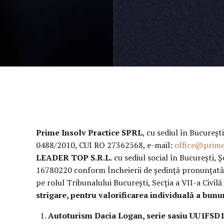
Prime Insolv Practice SPRL
, cu sediul în București
0488/2010, CUI RO 27362568, e-mail:
office@prime
LEADER TOP S.R.L.
cu sediul social în București, 
16780220 conform Încheierii de şedinţă pronunţată l
pe rolul Tribunalului București, Secţia a VII-a Civilă
strigare, pentru valorificarea individuală a bunu
Autoturism Dacia Logan, serie sasiu UU1FSD1