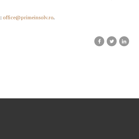
a:
office@primeinsolv.ro
.