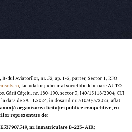
, B-dul Aviatorilor, nr. 52, ap. 1-2, parter, Sector 1, RFO
insolv.ro
, Lichidator judiciar al societății debitoare
AUTO
Șos. Gării Cățelu, nr. 180-190, sector 3, J40/15118/2004, CUI
a data de 29.11.2024, în dosarul nr. 31030/3/2023, aflat
anunță organizarea licitației publice competitive, cu
rilor reprezentate de:
E537907549, nr. inmatriculare B-223- AIR;