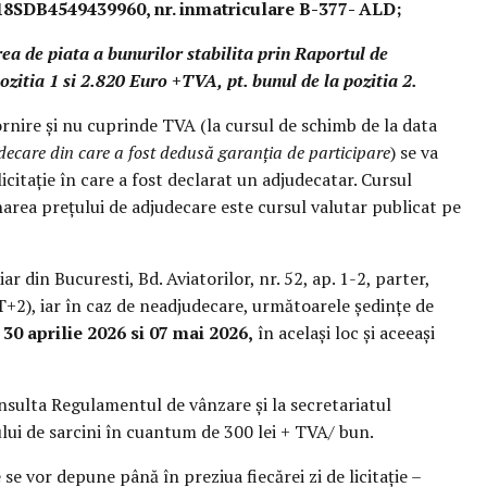
18SDB4549439960, nr. inmatriculare B-377- ALD;
area de piata a bunurilor stabilita prin Raportul de
ozitia 1 si 2.820 Euro +TVA,
pt. bunul de la pozitia 2.
rnire și nu cuprinde TVA (la cursul de schimb de la data
decare din care a fost dedusă garanția de participare
) se va
licitație în care a fost declarat un adjudecatar. Cursul
inarea prețului de adjudecare este cursul valutar publicat pe
iar din Bucuresti, Bd. Aviatorilor, nr. 52, ap. 1-2, parter,
2), iar în caz de neadjudecare, următoarele ședințe de
,
30 aprilie 2026 si 07 mai 2026,
în același loc și aceeași
onsulta Regulamentul de vânzare și la secretariatul
tului de sarcini în cuantum de 300 lei + TVA/ bun.
se vor depune până în preziua fiecărei zi de licitație –