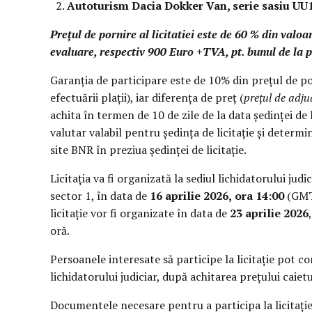
Autoturism Dacia Dokker Van, serie sasiu UU
Prețul de pornire al licitatiei este de 60 % din valo
evaluare, respectiv
900 Euro +TVA, pt. bunul de la p
Garanția de participare este de 10% din prețul de po
efectuării plații), iar diferența de preț (
prețul de adju
achita în termen de 10 de zile de la data ședinței de 
valutar valabil pentru ședința de licitație și determ
site BNR în preziua ședinței de licitație.
Licitația va fi organizată la sediul lichidatorului judic
sector 1, în data de
16 aprilie 2026,
ora 14:00
(GMT+
licitație vor fi organizate în data de
23 aprilie 2026
oră.
Persoanele interesate să participe la licitație pot c
lichidatorului judiciar, după achitarea prețului caie
Documentele necesare pentru a participa la licitație 