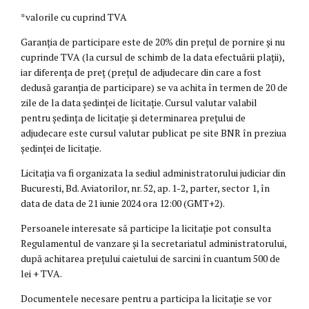
*valorile cu cuprind TVA
Garanția de participare este de 20% din prețul de pornire și nu
cuprinde TVA (la cursul de schimb de la data efectuării plații),
iar diferența de preț (prețul de adjudecare din care a fost
dedusă garanția de participare) se va achita în termen de 20 de
zile de la data ședinței de licitație. Cursul valutar valabil
pentru ședința de licitație și determinarea prețului de
adjudecare este cursul valutar publicat pe site BNR în preziua
ședinței de licitație.
Licitația va fi organizata la sediul administratorului judiciar din
Bucuresti, Bd. Aviatorilor, nr. 52, ap. 1-2, parter, sector 1, în
data de data de 21 iunie 2024 ora 12:00 (GMT+2).
Persoanele interesate să participe la licitație pot consulta
Regulamentul de vanzare și la secretariatul administratorului,
după achitarea prețului caietului de sarcini în cuantum 500 de
lei + TVA.
Documentele necesare pentru a participa la licitație se vor