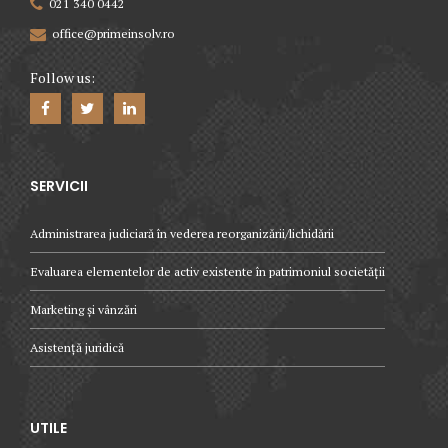
021 340 0442
office@primeinsolv.ro
Follow us:
SERVICII
Administrarea judiciară în vederea reorganizării/lichidării
Evaluarea elementelor de activ existente în patrimoniul societății
Marketing și vânzări
Asistență juridică
UTILE