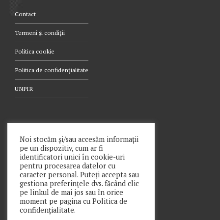
Contact
Termeni și condiții
Politica cookie
Politica de confidențialitate
UNPIR
TELEFON
Noi stocăm și/sau accesăm informații
pe un dispozitiv, cum ar fi
021.340.0442
identificatori unici în cookie-uri
pentru procesarea datelor cu
caracter personal. Puteți accepta sau
gestiona preferințele dvs. făcând clic
pe linkul de mai jos sau în orice
moment pe pagina cu Politica de
Copyright © Prime Insolv Practice SPRL 2021
confidențialitate.