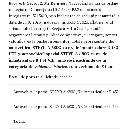
București, Sector 2, Str. Reînvierii Nr.2, având număr de ordine
în Registrul Comerțului: J40/21424/1992 și cod unic de
înregistrare: 3213410, prin Încheierea de ședință pronunţată la
data de 21.02.2023, în dosarul nr. 3531/3/2023, aflat pe rolul
Tribunalului București – Secţia a-VII-a Civilă, anunță
organizarea licitației publice competitive, cu strigare, pentru
valorificarea la pachet a bunurilor mobile reprezentate de:
autovehicul STEYR A 680G cu nr. de înmatriculare B 432
UHF și autovehicul special STEYR A 680G cu nr. de
înmatriculare B 144 VHF, ambele încadrându-se în
categoria de
vehiculele istorice,
cu o vechime de 54 ani
.
Prețul de pornire al licitației este de:
Autovehicul special STEYR A 680G, Nr. înmatriculare B 432 UHF
Autovehicul special STEYR A 680G, Nr. înmatriculare B 144 VHF
Total: