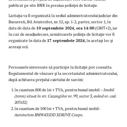
publicat pe site BNR în preziua ședinței de licitație.
Licitația va fi organizată la sediul administratorului judiciar din
Bucuresti, Bd. Aviatorilor, nr. 52, ap. 1-2, parter, sector 1, în
data de data de
10 septembrie 2024,
ora 14:00
(GMT+2), iar
în caz de neadjudecare, următoarele ședințe de licitație vor fi
organizate în data de
17 septembrie 2024
, în același loc și
aceeași oră.
Persoanele interesate să participe la licitație pot consulta
Regulamentul de vânzare și la secretariatul administratorului,
după achitarea prețului caietului de sarcini:
în cuantum 800 de lei + TVA, pentru bunul imobil –
Imobil
(teren) situat în str. Cazangiilor nr. 99, sector 3, având nr. cad.
207632;
în cuantum de 500 lei + TVA, pentru bunul mobil-
Autoturism BMW
435DD XDRIVE Coupe.