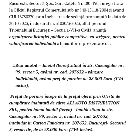
București, Sector 3, Șos. Gării Cățelu Nr. 180-190, înregistrată
la Oficiul Registrul Comerțului sub nr. J40/15118/2004 și având
CUI 16780220, prin Încheierea de ședință pronunţată la data de
30.10.2023, în dosarul nr. 31030/3/2023, aflat pe rolul
Tribunalului București – Secţia a-VII-a Civilă, anunță
organizarea licitației publice competitive, cu strigare, pentru
valorificarea individuală
a bunurilor reprezentate de:
Bun imobil
–
Imobil (teren) situat în str. Cazangiilor nr.
99, sector 3, având nr. cad. 207632
–
vânzare
individuală, având preț de pornire de
28.000 Euro (TVA
inclus)
;
Prețul de pornire începe de la prețul oferit prin Oferta de
cumpărare înaintată de către ALI AUTO DISTRIBUTION
SRL, pentru bunul imobil (teren)–
Imobil situat în str.
Cazangiilor nr. 99, sector 3, având nr. cad. 207632,
intabulat in Cartea Funciara nr. 207632, București- Sectorul
3
,
respectiv, de la
28.000 Euro (TVA inclus).