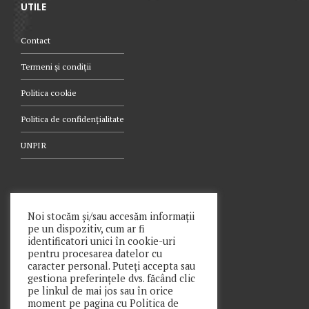
UTILE
Contact
Termeni și condiții
Politica cookie
Politica de confidențialitate
UNPIR
TELEFON
Noi stocăm și/sau accesăm informații
pe un dispozitiv, cum ar fi
021.340.0442
identificatori unici în cookie-uri
pentru procesarea datelor cu
caracter personal. Puteți accepta sau
gestiona preferințele dvs. făcând clic
pe linkul de mai jos sau în orice
moment pe pagina cu Politica de
Copyright © Prime Insolv Practice SPRL 2021