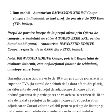
Bun mobil
–
Autoturism BMW
435DD XDRIVE Coupe
–
vânzare individuală
,
având preț de pornire de
000 Euro
(TVA inclus).
Prețul de pornire începe de la prețul oferit prin Oferta de
cumpărare înaintată de către 4 TURBO EXIM SRL, pentru
bunul mobil (auto)–
Autoturism BMW
435DD XDRIVE
Coupe
,
respectiv, de la
6.000 Euro (TVA inclus).
Notă:
BMW
435DD XDRIVE Coupe, potrivit Raportului de
evaluare întocmit, este nefuncțional (motor de schimbat),
anvelope stare bună
.
Garanția de participare este de 10% din prețul de pornire și nu
cuprinde TVA (la cursul de schimb de la data efectuării plații),
iar diferența de preț (prețul de adjudecare din care a fost
dedusă garanția de participare) se va achita în termen de 10 de
zile de la data ședinței de licitație în care a fost declarat un
adjudecatar. Cursul valutar valabil pentru ședința de licitație și
determinarea prețului de adjudecare este cursul valutar