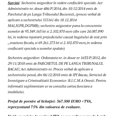
Sarcini
: Sechestru asigurător în vedere confiscării speciale. Act
Administrativ nr. dosar 486/P/2014, din 10/12/2014 emis de
Parchetul de pe Langa Tribunalul Bucuresti, (proces verbal de
aplicare a sechestrului 555161 din 18.12.2014
MAI,IGPR,DGPMB); sechestru asigurator pana la concurenta
sumelor de 93.349.163 lei si 2.102.870 euro (din care 24.087.890
lei, in vederea repararii prejudiciului cauzat bugetului de stat prin
,,evaziune fiscala, si 69.261.273 lei si 2.102.870 euro,in vederea
confiscarii speciale a sumelor spalate)
Sechestru asigurător: Ordonanta nr. in dosar nr 1633/P/2012, din
29/11/2018 emis de PARCHETUL DE PE LANGA TRIBUNALUL
BACAU; Act Administrativ nr. Proces verbal de aplicare a
sechestrului penal, din 06/12/2018 emis de IPJ Bacau, Serviciul de
Investigare a Criminalitatii Economice- B.I.C.M.A Onesti. Pentru
informatii suplimentare se va consulta cartea funciara a
imobilului.
Prețul de pornire al licitației: 367.500 EURO +TVA,
reprezentand 75% din valoarea de evaluare.