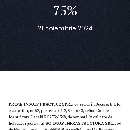
75%
21 noiembrie 2024
PRIME INSOLV PRACTICE SPRL
, cu sediul în București, Bld.
Aviatorilor, nr. 52, parter, ap. 1-2, Sector 2, având Cod de
Identificare Fiscală RO27362568, desemnatã în calitate de
lichidator judiciar al
SC IMOB INFRASTRUCTURA SRL
, cod
de identificare fiscală 16668945, cu sediul social în Bucuresti,