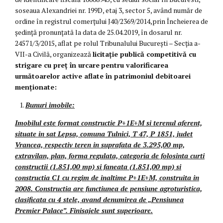
soseaua Alexandriei nr. 199D, etaj 3, sector 5, având număr de
ordine în registrul comerţului J40/2369/2014,prin Încheierea de
ședință pronunţată la data de 25.04.2019, în dosarul nr.
24571/3/2015, aflat pe rolul Tribunalului București – Secţia a-
VII-a Civilă, organizează
licitație publică competitivă cu
strigare cu preț în urcare
pentru valorificarea
următoarelor active aflate în patrimoniul debitoarei
menționate:
Bunuri imobile:
Imobilul este format constructie P+1E+M si terenul aferent,
situate in sat Lepsa, comuna Tulnici, T 47, P 1851, judet
Vrancea, respectiv teren in suprafata de 3.295,00 mp,
extravilan, plan, forma regulata, categoria de folosinta curti
constructii (1.851,00 mp) si faneata (1.851,00 mp) si
constructia C1 cu regim de inaltime P+1E+M, construita in
2008. Constructia are functiunea de pensiune agroturistica,
clasificata cu 4 stele, avand denumirea de „Pensiunea
Premier Palace”. Finisajele sunt superioare.