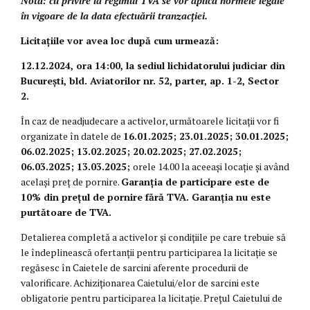
Notă: cu privire la regimul TVA se vor aplica normele legale
în vigoare de la data efectuării tranzacției.
Licitațiile vor avea loc după cum urmează:
12.12.2024
, ora 14:00, la sediul lichidatorului judiciar din
București, bld. Aviatorilor nr. 52, parter, ap. 1-2, Sector
2.
În caz de neadjudecare a activelor, următoarele licitaţii vor fi
organizate în datele de
16.01.2025; 23.01.2025; 30.01.2025;
06.02.2025; 13.02.2025; 20.02.2025; 27.02.2025;
06.03.2025; 13.03.2025;
orele 14.00 la aceeași locație și având
acelaşi preţ de pornire.
Garanția de participare este de
10% din prețul de pornire fără TVA. Garanția nu este
purtătoare de TVA.
Detalierea completă a activelor şi condiţiile pe care trebuie să
le îndeplinească ofertanţii pentru participarea la licitaţie se
regăsesc în Caietele de sarcini aferente procedurii de
valorificare. Achiziţionarea Caietului/elor de sarcini este
obligatorie pentru participarea la licitație. Preţul Caietului de